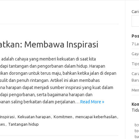
Cari
Pos
tkan: Membawa Inspirasi
7 L
Gay
 adalah cahaya yang memberi kekuatan di saat kita
Tip
api tantangan dan pengorbanan dalam hidup. Harapan
kan dorongan untuk terus maju, bahkan ketika jalan di depan
Car
sulit dan penuh rintangan. Artikel ini akan membahas
Bar
na harapan dapat menjadi sumber inspirasi yang kuat dalam
Meng
api pengorbanan, serta bagaimana harapan dan
anan saling berkaitan dalam perjalanan…
Read More »
Kom
Tid
Inspirasi
,
Kekuatan harapan
,
Komitmen
,
mencapai keberhasilan
,
ses
,
Tantangan hidup
tc
to
tu