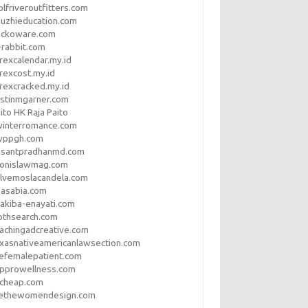
lfriveroutfitters.com
uzhieducation.com
eckoware.com
rabbit.com
rexcalendar.my.id
rexcost.my.id
rexcracked.my.id
stinmgarner.com
ito HK Raja Paito
winterromance.com
wppgh.com
asantpradhanmd.com
ronislawmag.com
lvemoslacandela.com
easabia.com
akiba-enayati.com
othsearch.com
achingadcreative.com
xasnativeamericanlawsection.com
efemalepatient.com
opprowellness.com
pcheap.com
ethewomendesign.com