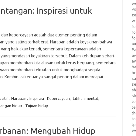
wo
ntangan: Inspirasi untuk
yo
z
w-
fo
fo
 dan kepercayaan adalah dua elemen penting dalam
fo
an yang saling terkait erat. Harapan adalah keyakinan bahwa
au
 yang baik akan terjadi, sementara kepercayaan adalah
Pa
a
 yang mendasari keyakinan tersebut. Dalam kehidupan sehari-
a
arapan memberikan kita alasan untuk terus berjuang, sementara
b
yaan memberikan kekuatan untuk menghadapi segala
b
an. Kombinasi keduanya sangat penting dalam mencapai
sa
s
sh
sl
sitif
,
Harapan
,
Inspirasi
,
Kepercayaan
,
latihan mental
,
te
tangan hidup
,
Tujuan hidup
te
th
t
t
orbanan: Mengubah Hidup
w