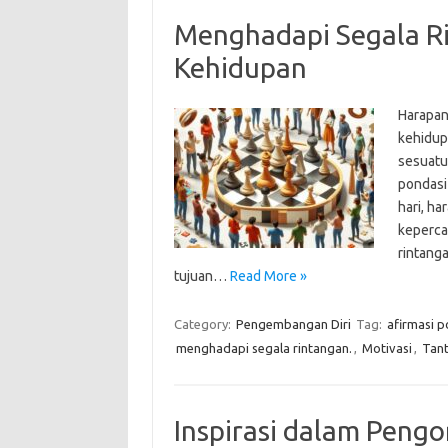
Menghadapi Segala Ri
Kehidupan
Harapan
kehidup
sesuatu
pondasi
hari, h
keperca
rintang
tujuan…
Read More »
Category:
Pengembangan Diri
Tag:
afirmasi po
menghadapi segala rintangan.
,
Motivasi
,
Tan
Inspirasi dalam Peng