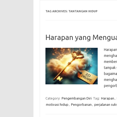
TAG ARCHIVES:
TANTANGAN HIDUP
Harapan yang Mengua
Harapan
menghad
memberi
tampak 
bagaima
menghad
pengorb
Category:
Pengembangan Diri
Tag:
Harapan
,
motivasi hidup
,
Pengorbanan
,
perjalanan suk