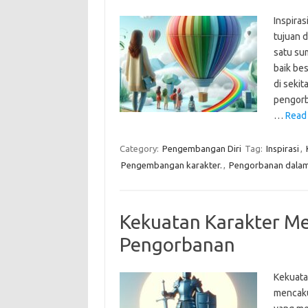
Inspira
tujuan d
satu su
baik be
di sekit
pengorb
…
Read
Category:
Pengembangan Diri
Tag:
Inspirasi
,
Pengembangan karakter.
,
Pengorbanan dalam
Kekuatan Karakter Me
Pengorbanan
Kekuatan
mencakup