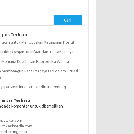
Cari
-pos Terbaru
angkah untuk Menciptakan Kebiasaan Positif
a Hidup Vegan: Manfaat dan Tantangannya
s Menjaga Kesehatan Reproduksi Wanita
a Membangun Rasa Percaya Diri dalam Situasi
u
apa Mencintai Diri Sendiri Itu Penting
entar Terbaru
ak ada komentar untuk ditampilkan.
vselakui.com
uchkasimedia.com
nnellracing.com