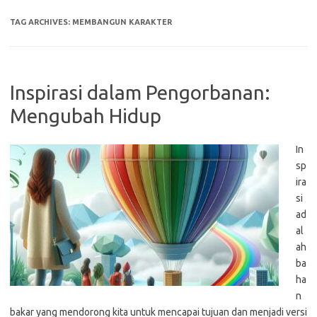
TAG ARCHIVES:
MEMBANGUN KARAKTER
Inspirasi dalam Pengorbanan:
Mengubah Hidup
In
sp
ira
si
ad
al
ah
ba
ha
n
bakar yang mendorong kita untuk mencapai tujuan dan menjadi versi