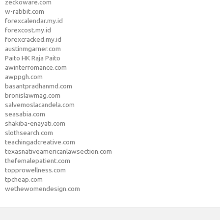
zeckoware.com
w-rabbit.com
forexcalendar.my.id
forexcost.my.id
forexcracked.my.id
austinmgarner.com
Paito HK Raja Paito
awinterromance.com
awppgh.com
basantpradhanmd.com
bronislawmag.com
salvemoslacandela.com
seasabia.com
shakiba-enayati.com
slothsearch.com
teachingadcreative.com
texasnativeamericanlawsection.com
thefemalepatient.com
topprowellness.com
tpcheap.com
wethewomendesign.com