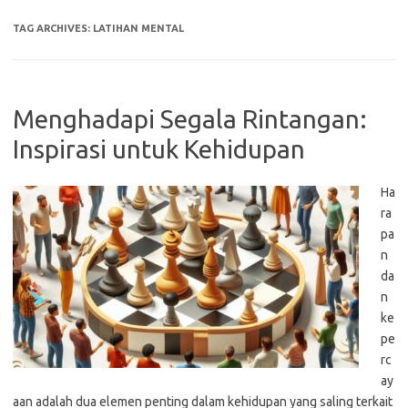
TAG ARCHIVES:
LATIHAN MENTAL
Menghadapi Segala Rintangan:
Inspirasi untuk Kehidupan
Ha
ra
pa
n
da
n
ke
pe
rc
ay
aan adalah dua elemen penting dalam kehidupan yang saling terkait