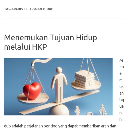
TAG ARCHIVES:
TUJUAN HIDUP
Menemukan Tujuan Hidup
melalui HKP
M
en
e
m
uk
an
tuj
ua
n
hi
dup adalah perjalanan penting yang dapat memberikan arah dan