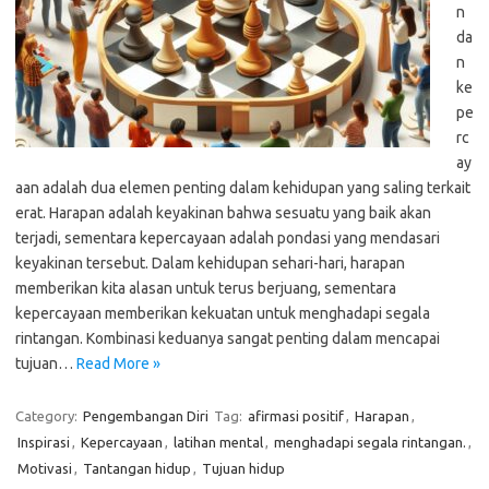
n
da
n
ke
pe
rc
ay
aan adalah dua elemen penting dalam kehidupan yang saling terkait
erat. Harapan adalah keyakinan bahwa sesuatu yang baik akan
terjadi, sementara kepercayaan adalah pondasi yang mendasari
keyakinan tersebut. Dalam kehidupan sehari-hari, harapan
memberikan kita alasan untuk terus berjuang, sementara
kepercayaan memberikan kekuatan untuk menghadapi segala
rintangan. Kombinasi keduanya sangat penting dalam mencapai
tujuan…
Read More »
Category:
Pengembangan Diri
Tag:
afirmasi positif
,
Harapan
,
Inspirasi
,
Kepercayaan
,
latihan mental
,
menghadapi segala rintangan.
,
Motivasi
,
Tantangan hidup
,
Tujuan hidup