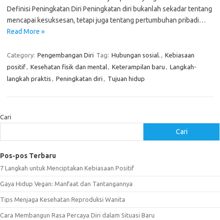
Definisi Peningkatan Diri Peningkatan diri bukanlah sekadar tentang
mencapai kesuksesan, tetapi juga tentang pertumbuhan pribadi…
Read More »
Category:
Pengembangan Diri
Tag:
Hubungan sosial.
,
Kebiasaan
positif
,
Kesehatan fisik dan mental
,
Keterampilan baru
,
Langkah-
langkah praktis
,
Peningkatan diri
,
Tujuan hidup
Cari
Cari
Pos-pos Terbaru
7 Langkah untuk Menciptakan Kebiasaan Positif
Gaya Hidup Vegan: Manfaat dan Tantangannya
Tips Menjaga Kesehatan Reproduksi Wanita
Cara Membangun Rasa Percaya Diri dalam Situasi Baru