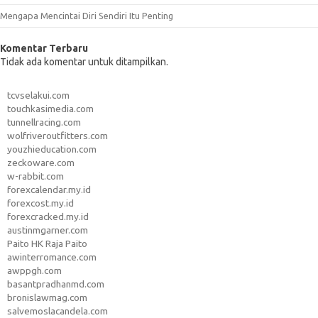
Mengapa Mencintai Diri Sendiri Itu Penting
Komentar Terbaru
Tidak ada komentar untuk ditampilkan.
tcvselakui.com
touchkasimedia.com
tunnellracing.com
wolfriveroutfitters.com
youzhieducation.com
zeckoware.com
w-rabbit.com
forexcalendar.my.id
forexcost.my.id
forexcracked.my.id
austinmgarner.com
Paito HK Raja Paito
awinterromance.com
awppgh.com
basantpradhanmd.com
bronislawmag.com
salvemoslacandela.com