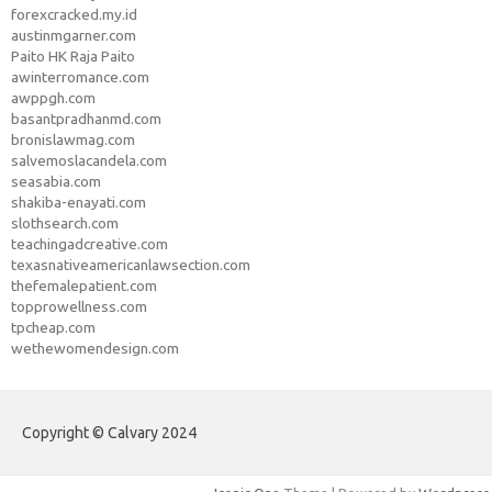
forexcracked.my.id
austinmgarner.com
Paito HK Raja Paito
awinterromance.com
awppgh.com
basantpradhanmd.com
bronislawmag.com
salvemoslacandela.com
seasabia.com
shakiba-enayati.com
slothsearch.com
teachingadcreative.com
texasnativeamericanlawsection.com
thefemalepatient.com
topprowellness.com
tpcheap.com
wethewomendesign.com
Copyright © Calvary 2024