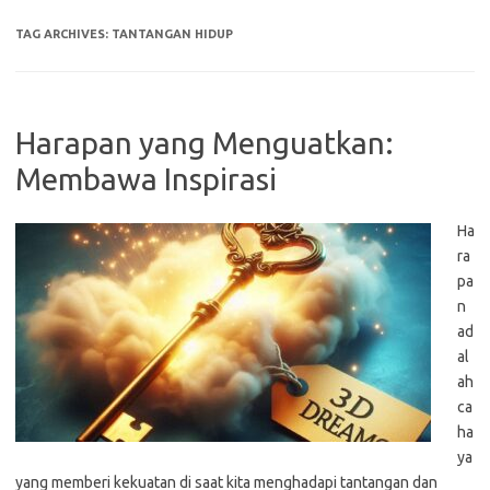
TAG ARCHIVES:
TANTANGAN HIDUP
Harapan yang Menguatkan:
Membawa Inspirasi
Ha
ra
pa
n
ad
al
ah
ca
ha
ya
yang memberi kekuatan di saat kita menghadapi tantangan dan