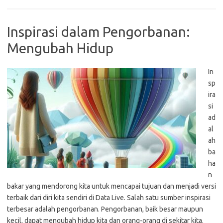
Inspirasi dalam Pengorbanan:
Mengubah Hidup
In
sp
ira
si
ad
al
ah
ba
ha
n
bakar yang mendorong kita untuk mencapai tujuan dan menjadi versi
terbaik dari diri kita sendiri di Data Live. Salah satu sumber inspirasi
terbesar adalah pengorbanan. Pengorbanan, baik besar maupun
kecil, dapat mengubah hidup kita dan orang-orang di sekitar kita.