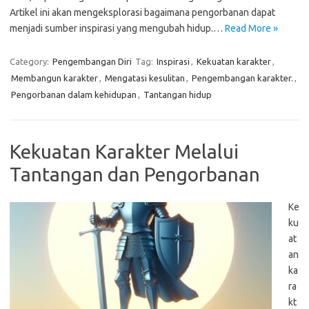
Artikel ini akan mengeksplorasi bagaimana pengorbanan dapat
menjadi sumber inspirasi yang mengubah hidup.…
Read More »
Category:
Pengembangan Diri
Tag:
Inspirasi
,
Kekuatan karakter
,
Membangun karakter
,
Mengatasi kesulitan
,
Pengembangan karakter.
,
Pengorbanan dalam kehidupan
,
Tantangan hidup
Kekuatan Karakter Melalui
Tantangan dan Pengorbanan
Ke
ku
at
an
ka
ra
kt