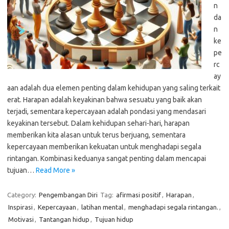
n
da
n
ke
pe
rc
ay
aan adalah dua elemen penting dalam kehidupan yang saling terkait
erat. Harapan adalah keyakinan bahwa sesuatu yang baik akan
terjadi, sementara kepercayaan adalah pondasi yang mendasari
keyakinan tersebut. Dalam kehidupan sehari-hari, harapan
memberikan kita alasan untuk terus berjuang, sementara
kepercayaan memberikan kekuatan untuk menghadapi segala
rintangan. Kombinasi keduanya sangat penting dalam mencapai
tujuan…
Read More »
Category:
Pengembangan Diri
Tag:
afirmasi positif
,
Harapan
,
Inspirasi
,
Kepercayaan
,
latihan mental
,
menghadapi segala rintangan.
,
Motivasi
,
Tantangan hidup
,
Tujuan hidup