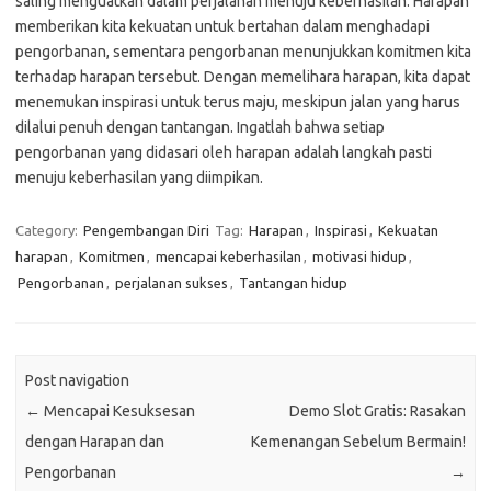
saling menguatkan dalam perjalanan menuju keberhasilan. Harapan
memberikan kita kekuatan untuk bertahan dalam menghadapi
pengorbanan, sementara pengorbanan menunjukkan komitmen kita
terhadap harapan tersebut. Dengan memelihara harapan, kita dapat
menemukan inspirasi untuk terus maju, meskipun jalan yang harus
dilalui penuh dengan tantangan. Ingatlah bahwa setiap
pengorbanan yang didasari oleh harapan adalah langkah pasti
menuju keberhasilan yang diimpikan.
Category:
Pengembangan Diri
Tag:
Harapan
,
Inspirasi
,
Kekuatan
harapan
,
Komitmen
,
mencapai keberhasilan
,
motivasi hidup
,
Pengorbanan
,
perjalanan sukses
,
Tantangan hidup
Post navigation
←
Mencapai Kesuksesan
Demo Slot Gratis: Rasakan
dengan Harapan dan
Kemenangan Sebelum Bermain!
Pengorbanan
→