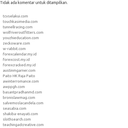
Tidak ada komentar untuk ditampilkan.
tcvselakui.com
touchkasimedia.com
tunnellracing.com
wolfriveroutfitters.com
youzhieducation.com
zeckoware.com
w-rabbit.com
forexcalendar.my.id
forexcost.my.id
forexcracked.my.id
austinmgarner.com
Paito HK Raja Paito
awinterromance.com
awppgh.com
basantpradhanmd.com
bronislawmag.com
salvemoslacandela.com
seasabia.com
shakiba-enayati.com
slothsearch.com
teachingadcreative.com