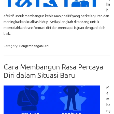
ka
h
efektif untuk membangun kebiasaan positif yang berkelanjutan dan
meningkatkan kualitas hidup. Setiap langkah dirancang untuk
memudahkan transformasi diri dan mencapai tujuan dengan lebih
baik.
Category:
Pengembangan Diri
Cara Membangun Rasa Percaya
Diri dalam Situasi Baru
M
e
m
ba
ng