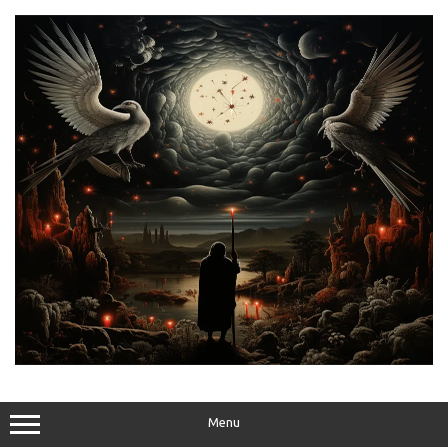
Skip
to
content
Menu