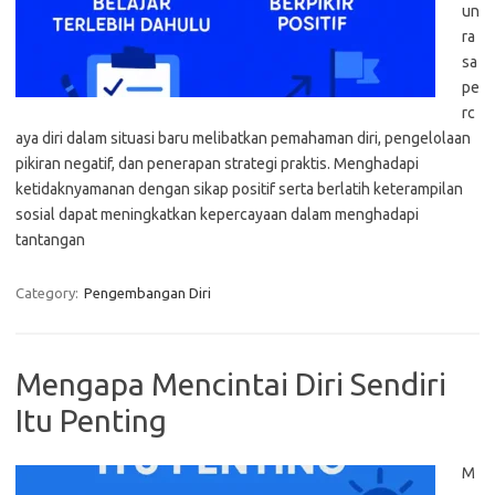
un
ra
sa
pe
rc
aya diri dalam situasi baru melibatkan pemahaman diri, pengelolaan
pikiran negatif, dan penerapan strategi praktis. Menghadapi
ketidaknyamanan dengan sikap positif serta berlatih keterampilan
sosial dapat meningkatkan kepercayaan dalam menghadapi
tantangan
Category:
Pengembangan Diri
Mengapa Mencintai Diri Sendiri
Itu Penting
M