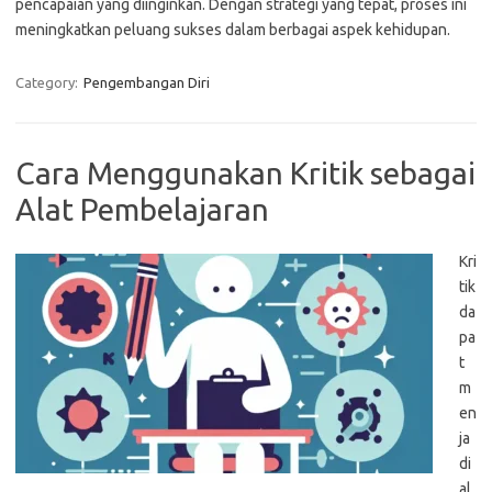
pencapaian yang diinginkan. Dengan strategi yang tepat, proses ini
meningkatkan peluang sukses dalam berbagai aspek kehidupan.
Category:
Pengembangan Diri
Cara Menggunakan Kritik sebagai
Alat Pembelajaran
Kri
tik
da
pa
t
m
en
ja
di
al