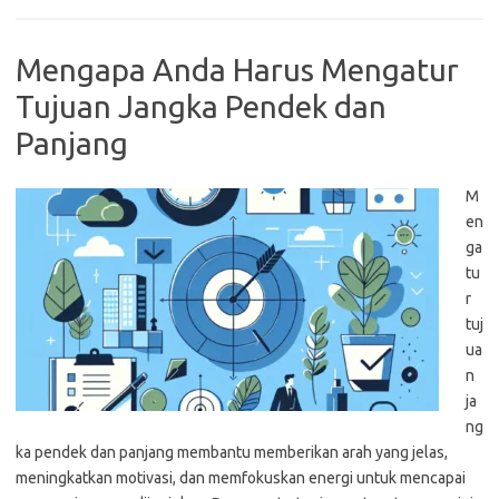
Mengapa Anda Harus Mengatur
Tujuan Jangka Pendek dan
Panjang
M
en
ga
tu
r
tuj
ua
n
ja
ng
ka pendek dan panjang membantu memberikan arah yang jelas,
meningkatkan motivasi, dan memfokuskan energi untuk mencapai