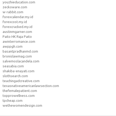
youzhieducation.com
zeckoware.com
w-rabbit.com
forexcalendar.my.id
forexcost.my.id
forexcracked.my.id
austinmgarner.com
Paito HK Raja Paito
awinterromance.com
awppgh.com
basantpradhanmd.com
bronislawmag.com
salvemoslacandela.com
seasabia.com
shakiba-enayati.com
slothsearch.com
teachingadcreative.com
texasnativeamericanlawsection.com
thefemalepatient.com
topprowellness.com
tpcheap.com
wethewomendesign.com