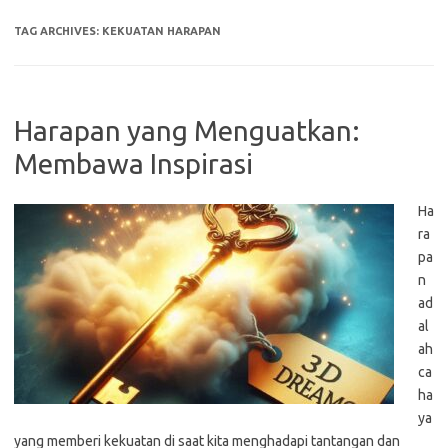
TAG ARCHIVES:
KEKUATAN HARAPAN
Harapan yang Menguatkan:
Membawa Inspirasi
Ha
ra
pa
n
ad
al
ah
ca
ha
ya
yang memberi kekuatan di saat kita menghadapi tantangan dan