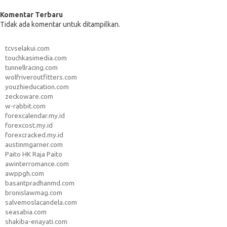
Komentar Terbaru
Tidak ada komentar untuk ditampilkan.
tcvselakui.com
touchkasimedia.com
tunnellracing.com
wolfriveroutfitters.com
youzhieducation.com
zeckoware.com
w-rabbit.com
forexcalendar.my.id
forexcost.my.id
forexcracked.my.id
austinmgarner.com
Paito HK Raja Paito
awinterromance.com
awppgh.com
basantpradhanmd.com
bronislawmag.com
salvemoslacandela.com
seasabia.com
shakiba-enayati.com