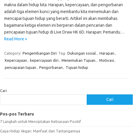
makna dalam hidup kita. Harapan, kepercayaan, dan pengorbanan
adalah tiga elemen kunci yang membantu kita menemukan dan
mencapai tujuan hidup yang berarti. Artikel ini akan membahas
bagaimana ketiga elemen ini berperan dalam pencarian dan
pencapaian tujuan hidup di Live Draw HK 6D. Harapan: Pemandu…
Read More »
Category:
Pengembangan Diri
Tag:
Dukungan sosial.
,
Harapan
,
Kepercayaan
,
kepercayaan diri
,
Menemukan Tujuan.
,
Motivasi
,
pencapaian tujuan
,
Pengorbanan
,
Tujuan hidup
Cari
Cari
Pos-pos Terbaru
7 Langkah untuk Menciptakan Kebiasaan Positif
Gaya Hidup Vegan: Manfaat dan Tantangannya