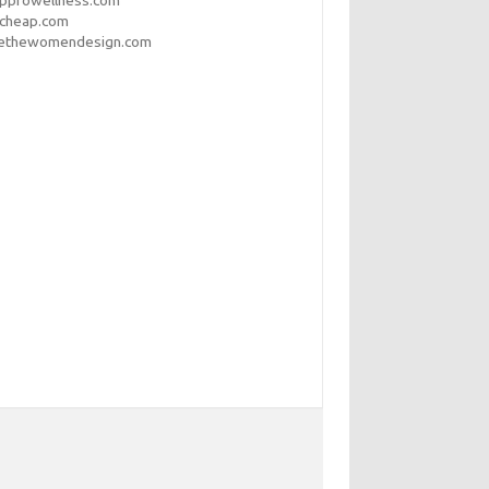
opprowellness.com
pcheap.com
ethewomendesign.com