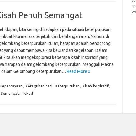
t
t
w
Kisah Penuh Semangat
ehidupan, kita sering dihadapkan pada situasi keterpurukan
mbuat kita merasa terjatuh dan kehilangan arah. Namun, di
gelombang keterpurukan itulah, harapan adalah pendorong
at yang dapat membawa kita keluar dari kegelapan. Dalam
ini, kita akan mengeksplorasi beberapa kisah inspiratif yang
 harapan dalam gelombang keterpurukan. Menggali Makna
n dalam Gelombang Keterpurukan…
Read More »
Kepercayaan
,
Keteguhan hati
,
Keterpurukan
,
Kisah inspiratif
,
Semangat
,
Tekad