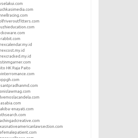
vselakui.com
uchkasimedia.com
nnellracing.com
lfriveroutfitters.com
uzhieducation.com
eckoware.com
rabbit.com
rexcalendar.my.id
rexcost.my.id
rexcracked.my.id
stinmgarner.com
ito HK Raja Paito
winterromance.com
wppgh.com
asantpradhanmd.com
ronislawmag.com
lvemoslacandela.com
easabia.com
akiba-enayati.com
othsearch.com
achingadcreative.com
xasnativeamericanlawsection.com
efemalepatient.com