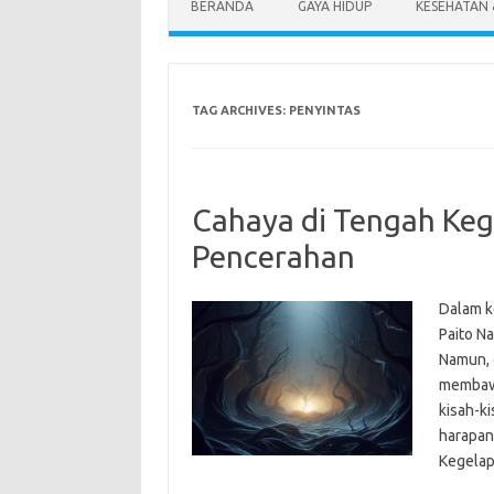
BERANDA
GAYA HIDUP
KESEHATAN
TAG ARCHIVES:
PENYINTAS
Cahaya di Tengah Keg
Pencerahan
Dalam k
Paito N
Namun, d
membawa 
kisah-k
harapan
Kegelap