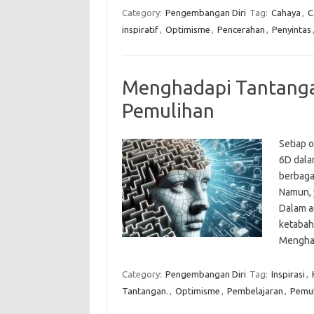
Category:
Pengembangan Diri
Tag:
Cahaya
,
C
inspiratif
,
Optimisme
,
Pencerahan
,
Penyintas
Menghadapi Tantanga
Pemulihan
Setiap o
6D dala
berbagai
Namun, 
Dalam ar
ketabah
Menghad
Category:
Pengembangan Diri
Tag:
Inspirasi
,
Tantangan.
,
Optimisme
,
Pembelajaran
,
Pemul