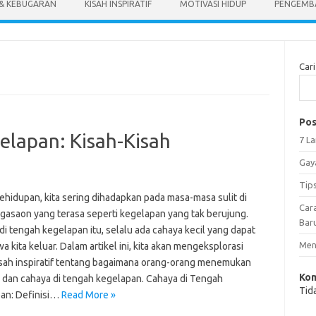
 & KEBUGARAN
KISAH INSPIRATIF
MOTIVASI HIDUP
PENGEMBA
Cari
Pos
elapan: Kisah-Kisah
7 L
Gay
Tip
ehidupan, kita sering dihadapkan pada masa-masa sulit di
Car
agasaon yang terasa seperti kegelapan yang tak berujung.
Bar
i tengah kegelapan itu, selalu ada cahaya kecil yang dapat
Meng
kita keluar. Dalam artikel ini, kita akan mengeksplorasi
isah inspiratif tentang bagaimana orang-orang menemukan
Kom
 dan cahaya di tengah kegelapan. Cahaya di Tengah
Tid
an: Definisi…
Read More »