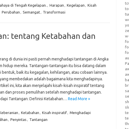
tc
ahaya di Tengah Kegelapan.
,
Harapan
,
Kegelapan
,
Kisah
to
,
Perubahan
,
Semangat
,
Transformasi
tu
wo
yo
z
n: tentang Ketabahan dan
w-
fo
fo
fo
au
rang di dunia ini pasti pernah menghadapi tantangan di Angka
Pa
m hidup mereka. Tantangan-tantangan itu bisa datang dalam
a
 bentuk, baik itu kegagalan, kehilangan, atau cobaan lainnya.
a
yang membedakan adalah bagaimana kita menghadapinya.
b
b
tikel ini, kita akan menjelajahi kisah-kisah inspiratif tentang
sa
an dan proses pemulihan setelah menghadapi tantangan.
s
api Tantangan: Definisi Ketabahan…
Read More »
sh
sl
te
Keberanian
,
Ketabahan
,
Kisah inspiratif
,
Menghadapi
te
ihan
,
Penyintas
,
Tantangan
th