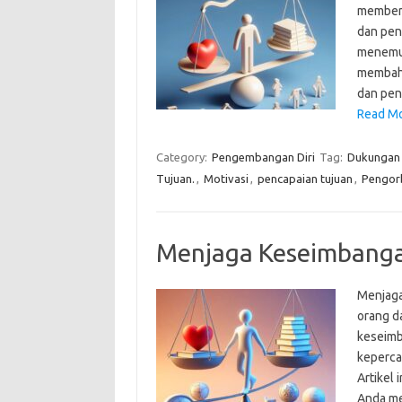
memberi
dan pen
menemuk
membaha
dan pen
Read Mo
Category:
Pengembangan Diri
Tag:
Dukungan s
Tujuan.
,
Motivasi
,
pencapaian tujuan
,
Pengor
Menjaga Keseimbang
Menjaga
orang d
keseimb
keperca
Artikel
Anda me