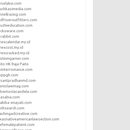
vselakui.com
uchkasimedia.com
nnellracing.com
lfriveroutfitters.com
uzhieducation.com
eckoware.com
rabbit.com
rexcalendar.my.id
rexcost.my.id
rexcracked.my.id
stinmgarner.com
ito HK Raja Paito
winterromance.com
wppgh.com
asantpradhanmd.com
ronislawmag.com
lvemoslacandela.com
easabia.com
akiba-enayati.com
othsearch.com
achingadcreative.com
xasnativeamericanlawsection.com
efemalepatient.com