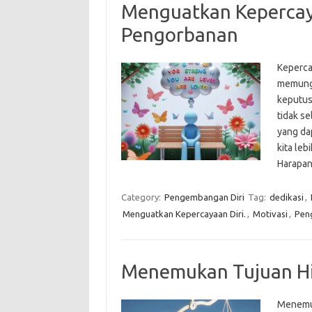
Menguatkan Kepercay
Pengorbanan
Keperca
memungk
keputus
tidak s
yang da
kita leb
Harapan
Category:
Pengembangan Diri
Tag:
dedikasi
,
Menguatkan Kepercayaan Diri.
,
Motivasi
,
Pen
Menemukan Tujuan Hi
Menemuk