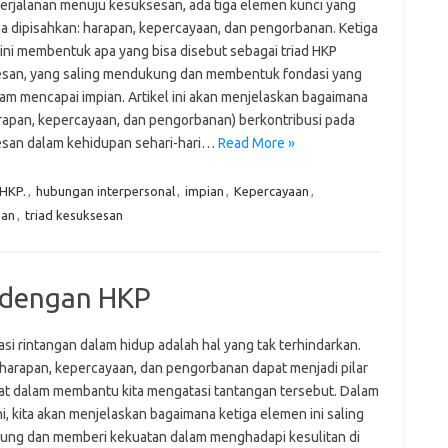
erjalanan menuju kesuksesan, ada tiga elemen kunci yang
isa dipisahkan: harapan, kepercayaan, dan pengorbanan. Ketiga
ini membentuk apa yang bisa disebut sebagai triad HKP
san, yang saling mendukung dan membentuk fondasi yang
lam mencapai impian. Artikel ini akan menjelaskan bagaimana
rapan, kepercayaan, dan pengorbanan) berkontribusi pada
san dalam kehidupan sehari-hari…
Read More »
HKP.
,
hubungan interpersonal
,
impian
,
Kepercayaan
,
nan
,
triad kesuksesan
 dengan HKP
si rintangan dalam hidup adalah hal yang tak terhindarkan.
harapan, kepercayaan, dan pengorbanan dapat menjadi pilar
at dalam membantu kita mengatasi tantangan tersebut. Dalam
ini, kita akan menjelaskan bagaimana ketiga elemen ini saling
ng dan memberi kekuatan dalam menghadapi kesulitan di