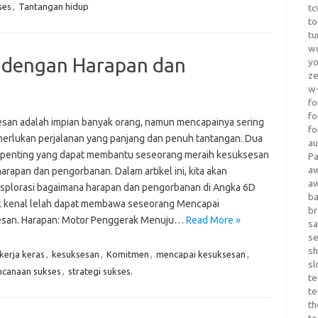
ses
,
Tantangan hidup
tc
to
tu
wo
 dengan Harapan dan
yo
z
w-
fo
fo
san adalah impian banyak orang, namun mencapainya sering
fo
merlukan perjalanan yang panjang dan penuh tantangan. Dua
au
penting yang dapat membantu seseorang meraih kesuksesan
Pa
a
arapan dan pengorbanan. Dalam artikel ini, kita akan
a
plorasi bagaimana harapan dan pengorbanan di Angka 6D
b
k kenal lelah dapat membawa seseorang Mencapai
b
san. Harapan: Motor Penggerak Menuju…
Read More »
sa
s
sh
kerja keras
,
kesuksesan
,
Komitmen
,
mencapai kesuksesan
,
sl
ncanaan sukses
,
strategi sukses.
te
te
th