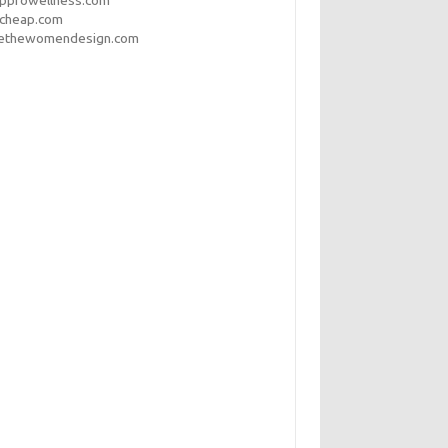
opprowellness.com
pcheap.com
ethewomendesign.com