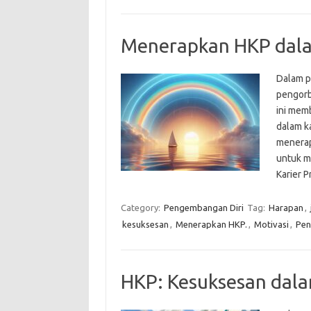
Menerapkan HKP dalam
Dalam p
pengorb
ini mem
dalam ka
menerap
untuk m
Karier 
Category:
Pengembangan Diri
Tag:
Harapan
,
kesuksesan
,
Menerapkan HKP.
,
Motivasi
,
Pen
HKP: Kesuksesan dal