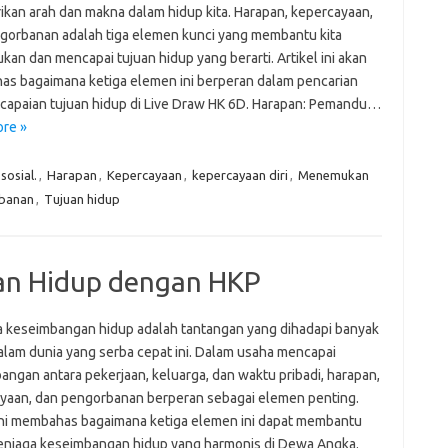
kan arah dan makna dalam hidup kita. Harapan, kepercayaan,
gorbanan adalah tiga elemen kunci yang membantu kita
an dan mencapai tujuan hidup yang berarti. Artikel ini akan
s bagaimana ketiga elemen ini berperan dalam pencarian
capaian tujuan hidup di Live Draw HK 6D. Harapan: Pemandu…
re »
osial.
,
Harapan
,
Kepercayaan
,
kepercayaan diri
,
Menemukan
banan
,
Tujuan hidup
an Hidup dengan HKP
 keseimbangan hidup adalah tantangan yang dihadapi banyak
alam dunia yang serba cepat ini. Dalam usaha mencapai
angan antara pekerjaan, keluarga, dan waktu pribadi, harapan,
yaan, dan pengorbanan berperan sebagai elemen penting.
 ini membahas bagaimana ketiga elemen ini dapat membantu
njaga keseimbangan hidup yang harmonis di Dewa Angka.