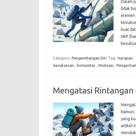
Dalam p
tidak b
elemen 
kesukse
kuat da
HKP (ha
kesukse
Category:
Pengembangan Diri
Tag:
Harapan
,
kesuksesan
,
komunitas
,
Motivasi
,
Pengorba
Mengatasi Rintangan
Mengata
Namun, 
yang ku
artikel 
menduku