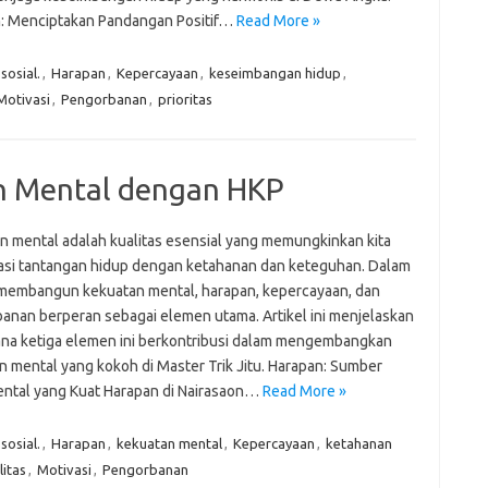
: Menciptakan Pandangan Positif…
Read More »
osial.
,
Harapan
,
Kepercayaan
,
keseimbangan hidup
,
Motivasi
,
Pengorbanan
,
prioritas
 Mental dengan HKP
n mental adalah kualitas esensial yang memungkinkan kita
si tantangan hidup dengan ketahanan dan keteguhan. Dalam
membangun kekuatan mental, harapan, kepercayaan, dan
anan berperan sebagai elemen utama. Artikel ini menjelaskan
na ketiga elemen ini berkontribusi dalam mengembangkan
n mental yang kokoh di Master Trik Jitu. Harapan: Sumber
ntal yang Kuat Harapan di Nairasaon…
Read More »
osial.
,
Harapan
,
kekuatan mental
,
Kepercayaan
,
ketahanan
itas
,
Motivasi
,
Pengorbanan