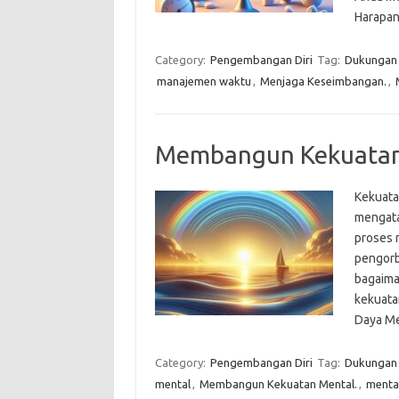
Harapan
Category:
Pengembangan Diri
Tag:
Dukungan s
manajemen waktu
,
Menjaga Keseimbangan.
,
Membangun Kekuatan
Kekuata
mengata
proses 
pengorb
bagaima
kekuata
Daya Me
Category:
Pengembangan Diri
Tag:
Dukungan s
mental
,
Membangun Kekuatan Mental.
,
mental