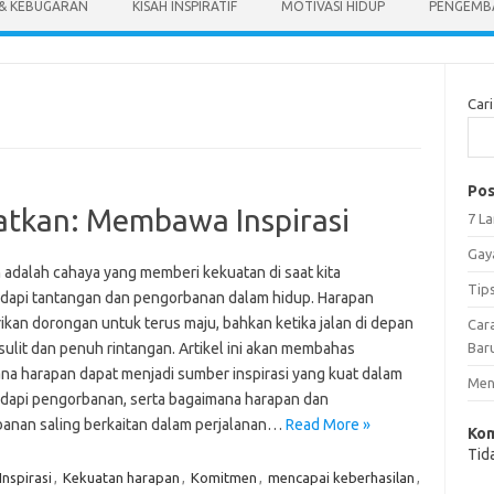
 & KEBUGARAN
KISAH INSPIRATIF
MOTIVASI HIDUP
PENGEMBA
Cari
Pos
tkan: Membawa Inspirasi
7 L
Gay
 adalah cahaya yang memberi kekuatan di saat kita
Tip
api tantangan dan pengorbanan dalam hidup. Harapan
kan dorongan untuk terus maju, bahkan ketika jalan di depan
Car
sulit dan penuh rintangan. Artikel ini akan membahas
Bar
na harapan dapat menjadi sumber inspirasi yang kuat dalam
Meng
api pengorbanan, serta bagaimana harapan dan
anan saling berkaitan dalam perjalanan…
Read More »
Kom
Tid
Inspirasi
,
Kekuatan harapan
,
Komitmen
,
mencapai keberhasilan
,