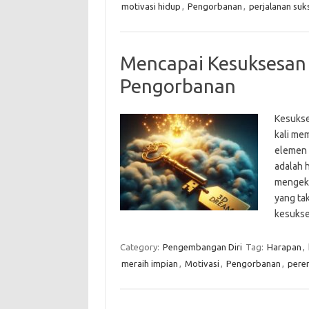
motivasi hidup
,
Pengorbanan
,
perjalanan suk
Mencapai Kesuksesan
Pengorbanan
Kesukse
kali me
elemen 
adalah h
mengeks
yang ta
kesukse
Category:
Pengembangan Diri
Tag:
Harapan
,
meraih impian
,
Motivasi
,
Pengorbanan
,
pere