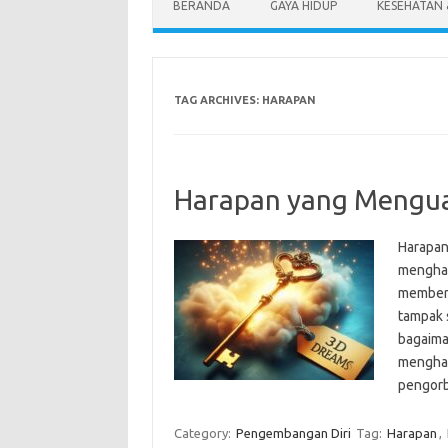
BERANDA
GAYA HIDUP
KESEHATAN
TAG ARCHIVES:
HARAPAN
Harapan yang Mengua
Harapan
menghad
memberi
tampak 
bagaima
menghad
pengorb
Category:
Pengembangan Diri
Tag:
Harapan
,