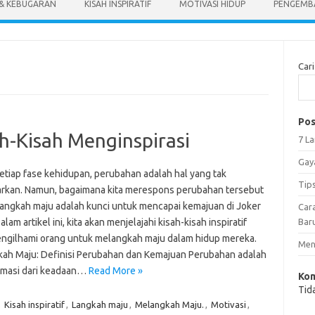
 & KEBUGARAN
KISAH INSPIRATIF
MOTIVASI HIDUP
PENGEMBA
Cari
Pos
h-Kisah Menginspirasi
7 L
Gay
etiap fase kehidupan, perubahan adalah hal yang tak
Tip
arkan. Namun, bagaimana kita merespons perubahan tersebut
angkah maju adalah kunci untuk mencapai kemajuan di Joker
Car
alam artikel ini, kita akan menjelajahi kisah-kisah inspiratif
Bar
ngilhami orang untuk melangkah maju dalam hidup mereka.
Meng
ah Maju: Definisi Perubahan dan Kemajuan Perubahan adalah
rmasi dari keadaan…
Read More »
Kom
Tid
,
Kisah inspiratif
,
Langkah maju
,
Melangkah Maju.
,
Motivasi
,