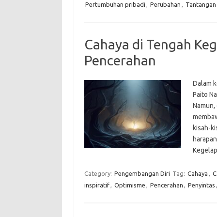
Pertumbuhan pribadi
,
Perubahan
,
Tantangan
Cahaya di Tengah Keg
Pencerahan
Dalam k
Paito N
Namun, d
membawa 
kisah-k
harapan
Kegelap
Category:
Pengembangan Diri
Tag:
Cahaya
,
C
inspiratif
,
Optimisme
,
Pencerahan
,
Penyintas