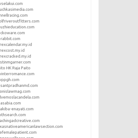
vselakui.com
uchkasimedia.com
nnellracing.com
lfriveroutfitters.com
uzhieducation.com
eckoware.com
rabbit.com
rexcalendar.my.id
rexcost.my.id
rexcracked.my.id
stinmgarner.com
ito HK Raja Paito
winterromance.com
wppgh.com
asantpradhanmd.com
ronislawmag.com
lvemoslacandela.com
easabia.com
akiba-enayati.com
othsearch.com
achingadcreative.com
xasnativeamericanlawsection.com
efemalepatient.com