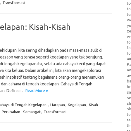
,
Transformasi
tc
to
tu
wo
elapan: Kisah-Kisah
yo
z
w-
fo
fo
ehidupan, kita sering dihadapkan pada masa-masa sulit di
fo
agasaon yang terasa seperti kegelapan yang tak berujung.
au
i tengah kegelapan itu, selalu ada cahaya kecil yang dapat
Pa
a
kita keluar. Dalam artikel ini, kita akan mengeksplorasi
a
isah inspiratif tentang bagaimana orang-orang menemukan
b
 dan cahaya di tengah kegelapan. Cahaya di Tengah
b
an: Definisi…
Read More »
sa
s
sh
ahaya di Tengah Kegelapan.
,
Harapan
,
Kegelapan
,
Kisah
sl
,
Perubahan
,
Semangat
,
Transformasi
te
te
th