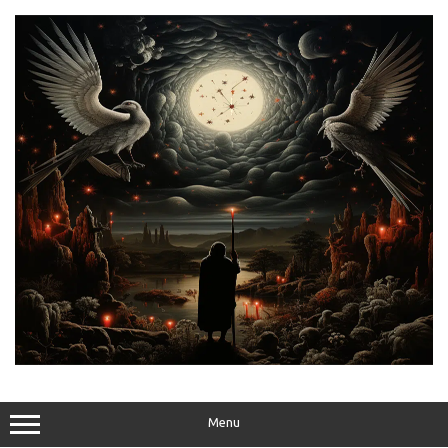
Skip
to
content
Menu