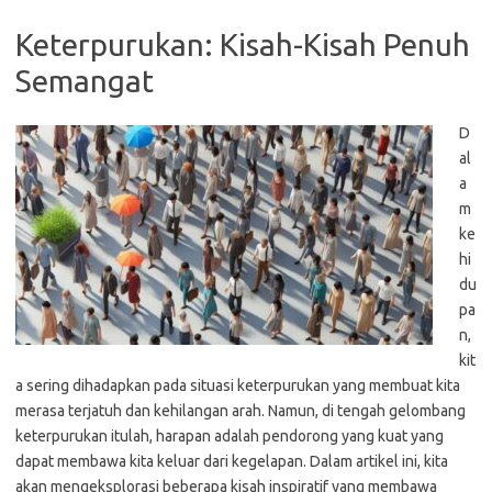
Keterpurukan: Kisah-Kisah Penuh
Semangat
D
al
a
m
ke
hi
du
pa
n,
kit
a sering dihadapkan pada situasi keterpurukan yang membuat kita
merasa terjatuh dan kehilangan arah. Namun, di tengah gelombang
keterpurukan itulah, harapan adalah pendorong yang kuat yang
dapat membawa kita keluar dari kegelapan. Dalam artikel ini, kita
akan mengeksplorasi beberapa kisah inspiratif yang membawa