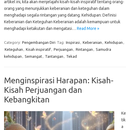
artikel ini, kita akan menjelajahi kisah-kisah inspiratif tentang orang-
orang yang menunjukkan keberanian dan keteguhan dalam
menghadapi segala rintangan yang datang. Kehidupan: Definisi
Keberanian dan Keteguhan Keberanian adalah kemampuan untuk
menghadapi ketakutan dan mengatasi…
Read More »
Category:
Pengembangan Diri
Tag:
Inspirasi
,
Keberanian
,
Kehidupan
,
Keteguhan
,
Kisah inspiratif
,
Perjuangan
,
Rintangan
,
Samudra
kehidupan
,
Semangat
,
Tantangan
,
Tekad
Menginspirasi Harapan: Kisah-
Kisah Perjuangan dan
Kebangkitan
Ke
tik
a