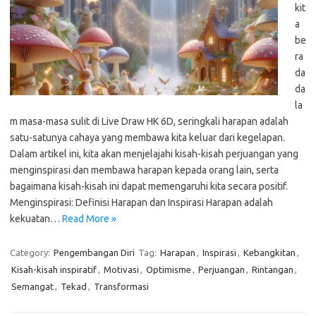
kit
a
be
ra
da
da
la
m masa-masa sulit di Live Draw HK 6D, seringkali harapan adalah
satu-satunya cahaya yang membawa kita keluar dari kegelapan.
Dalam artikel ini, kita akan menjelajahi kisah-kisah perjuangan yang
menginspirasi dan membawa harapan kepada orang lain, serta
bagaimana kisah-kisah ini dapat memengaruhi kita secara positif.
Menginspirasi: Definisi Harapan dan Inspirasi Harapan adalah
kekuatan…
Read More »
Category:
Pengembangan Diri
Tag:
Harapan
,
Inspirasi
,
Kebangkitan
,
Kisah-kisah inspiratif
,
Motivasi
,
Optimisme
,
Perjuangan
,
Rintangan
,
Semangat
,
Tekad
,
Transformasi