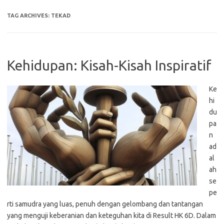
TAG ARCHIVES:
TEKAD
Kehidupan: Kisah-Kisah Inspiratif
Ke
hi
du
pa
n
ad
al
ah
se
pe
rti samudra yang luas, penuh dengan gelombang dan tantangan
yang menguji keberanian dan keteguhan kita di Result HK 6D. Dalam