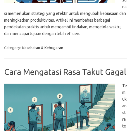
sti
na
si memerlukan strategi yang efektif untuk mengubah kebiasaan dan
meningkatkan produktivitas. Artikel ini membahas berbagai
pendekatan praktis untuk mengambil tindakan, mengelola waktu,
dan mencapai tujuan dengan lebih efisien.
Category:
Kesehatan & Kebugaran
Cara Mengatasi Rasa Takut Gagal
Te
m
uk
an
st
ra
te