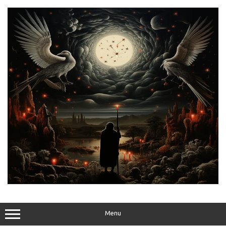
Skip
to
content
Menu