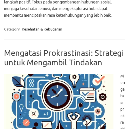
langkah positif. Fokus pada pengembangan hubungan sosial,
menjaga kesehatan emosi, dan mengeksplorasi hobi dapat
membantu menciptakan rasa keterhubungan yang lebih baik.
Category:
Kesehatan & Kebugaran
Mengatasi Prokrastinasi: Strategi
untuk Mengambil Tindakan
M
en
ga
ta
si
pr
ok
ra