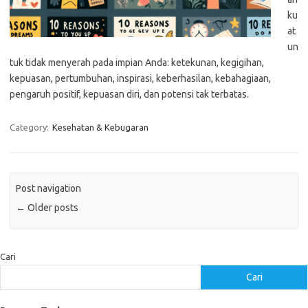
ku
at
un
tuk tidak menyerah pada impian Anda: ketekunan, kegigihan,
kepuasan, pertumbuhan, inspirasi, keberhasilan, kebahagiaan,
pengaruh positif, kepuasan diri, dan potensi tak terbatas.
Category:
Kesehatan & Kebugaran
Post navigation
←
Older posts
Cari
Cari