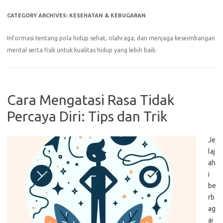
CATEGORY ARCHIVES:
KESEHATAN & KEBUGARAN
Informasi tentang pola hidup sehat, olahraga, dan menjaga keseimbangan
mental serta fisik untuk kualitas hidup yang lebih baik.
Cara Mengatasi Rasa Tidak
Percaya Diri: Tips dan Trik
Je
laj
ah
i
be
rb
ag
ai