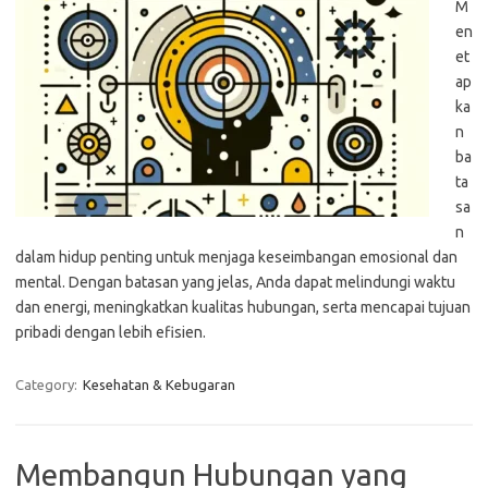
M
en
et
ap
ka
n
ba
ta
sa
n
dalam hidup penting untuk menjaga keseimbangan emosional dan
mental. Dengan batasan yang jelas, Anda dapat melindungi waktu
dan energi, meningkatkan kualitas hubungan, serta mencapai tujuan
pribadi dengan lebih efisien.
Category:
Kesehatan & Kebugaran
Membangun Hubungan yang