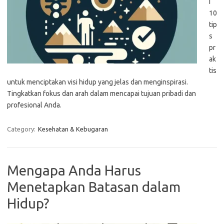
i
10
tip
s
pr
ak
tis
untuk menciptakan visi hidup yang jelas dan menginspirasi.
Tingkatkan fokus dan arah dalam mencapai tujuan pribadi dan
profesional Anda.
Category:
Kesehatan & Kebugaran
Mengapa Anda Harus
Menetapkan Batasan dalam
Hidup?