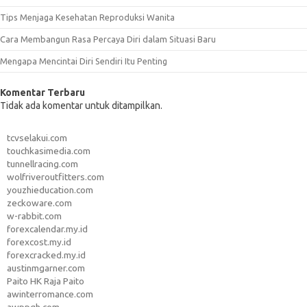
Tips Menjaga Kesehatan Reproduksi Wanita
Cara Membangun Rasa Percaya Diri dalam Situasi Baru
Mengapa Mencintai Diri Sendiri Itu Penting
Komentar Terbaru
Tidak ada komentar untuk ditampilkan.
tcvselakui.com
touchkasimedia.com
tunnellracing.com
wolfriveroutfitters.com
youzhieducation.com
zeckoware.com
w-rabbit.com
forexcalendar.my.id
forexcost.my.id
forexcracked.my.id
austinmgarner.com
Paito HK Raja Paito
awinterromance.com