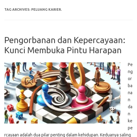
TAG ARCHIVES:
PELUANG KARIER.
Pengorbanan dan Kepercayaan:
Kunci Membuka Pintu Harapan
Pe
ng
or
ba
na
n
da
n
ke
pe
rcayaan adalah dua pilar penting dalam kehidupan. Keduanya saling