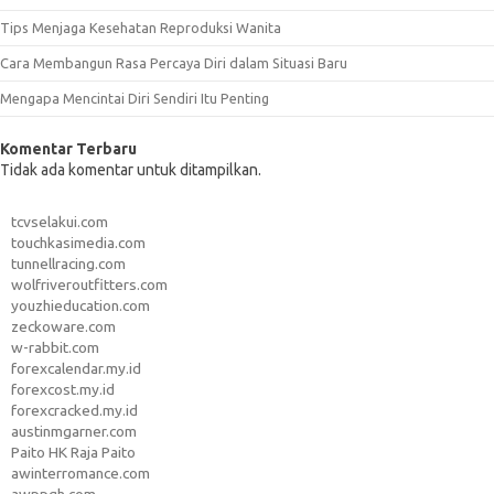
Tips Menjaga Kesehatan Reproduksi Wanita
Cara Membangun Rasa Percaya Diri dalam Situasi Baru
Mengapa Mencintai Diri Sendiri Itu Penting
Komentar Terbaru
Tidak ada komentar untuk ditampilkan.
tcvselakui.com
touchkasimedia.com
tunnellracing.com
wolfriveroutfitters.com
youzhieducation.com
zeckoware.com
w-rabbit.com
forexcalendar.my.id
forexcost.my.id
forexcracked.my.id
austinmgarner.com
Paito HK Raja Paito
awinterromance.com