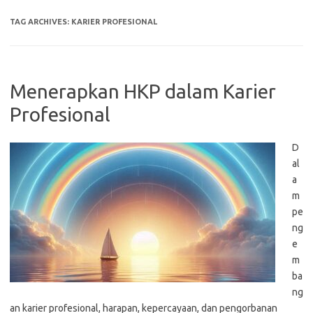
TAG ARCHIVES:
KARIER PROFESIONAL
Menerapkan HKP dalam Karier
Profesional
D
al
a
m
pe
ng
e
m
ba
ng
an karier profesional, harapan, kepercayaan, dan pengorbanan