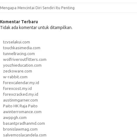
Mengapa Mencintai Diri Sendiri Itu Penting
Komentar Terbaru
Tidak ada komentar untuk ditampilkan.
tcvselakui.com
touchkasimedia.com
tunnellracing.com
wolfriveroutfitters.com
youzhieducation.com
zeckoware.com
w-rabbit.com
forexcalendar.my.id
forexcost.my.id
forexcracked.my.id
austinmgarner.com
Paito HK Raja Paito
awinterromance.com
awppgh.com
basantpradhanmd.com
bronislawmag.com
salvemoslacandela.com