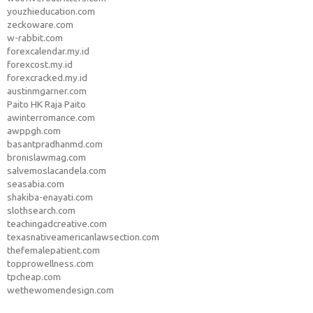
youzhieducation.com
zeckoware.com
w-rabbit.com
forexcalendar.my.id
forexcost.my.id
forexcracked.my.id
austinmgarner.com
Paito HK Raja Paito
awinterromance.com
awppgh.com
basantpradhanmd.com
bronislawmag.com
salvemoslacandela.com
seasabia.com
shakiba-enayati.com
slothsearch.com
teachingadcreative.com
texasnativeamericanlawsection.com
thefemalepatient.com
topprowellness.com
tpcheap.com
wethewomendesign.com