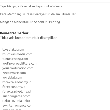
Tips Menjaga Kesehatan Reproduksi Wanita
Cara Membangun Rasa Percaya Diri dalam Situasi Baru
Mengapa Mencintai Diri Sendiri Itu Penting
Komentar Terbaru
Tidak ada komentar untuk ditampilkan.
tcvselakui.com
touchkasimedia.com
tunnellracing.com
wolfriveroutfitters.com
youzhieducation.com
zeckoware.com
w-rabbit.com
forexcalendar.my.id
forexcost.my.id
forexcracked.my.id
austinmgarner.com
Paito HK Raja Paito
awinterromance.com