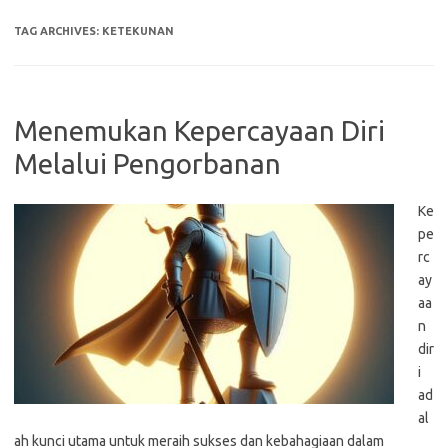
TAG ARCHIVES:
KETEKUNAN
Menemukan Kepercayaan Diri
Melalui Pengorbanan
Ke
pe
rc
ay
aa
n
dir
i
ad
al
ah kunci utama untuk meraih sukses dan kebahagiaan dalam