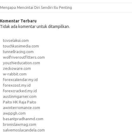
Mengapa Mencintai Diri Sendiri Itu Penting
Komentar Terbaru
Tidak ada komentar untuk ditampilkan.
tcvselakui.com
touchkasimedia.com
tunnellracing.com
wolfriveroutfitters.com
youzhieducation.com
zeckoware.com
w-rabbit.com
forexcalendar.my.id
forexcost.my.id
forexcracked.my.id
austinmgarner.com
Paito HK Raja Paito
awinterromance.com
awppgh.com
basantpradhanmd.com
bronislawmag.com
salvemoslacandela.com