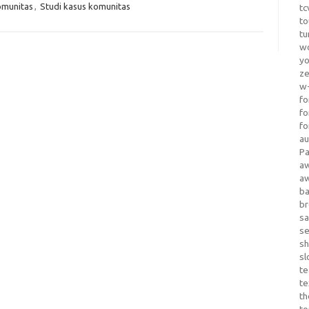
omunitas
,
Studi kasus komunitas
tc
to
tu
wo
yo
z
w-
fo
fo
fo
au
Pa
a
a
b
b
sa
s
sh
sl
te
te
th