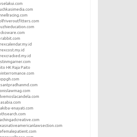
vselakui.com
uchkasimedia.com
nnellracing.com
lfriveroutfitters.com
uzhieducation.com
eckoware.com
rabbit.com
rexcalendar.my.id
rexcost.my.id
rexcracked.my.id
stinmgarner.com
ito HK Raja Paito
winterromance.com
wppgh.com
asantpradhanmd.com
ronislawmag.com
lvemoslacandela.com
easabia.com
akiba-enayati.com
othsearch.com
achingadcreative.com
xasnativeamericanlawsection.com
efemalepatient.com