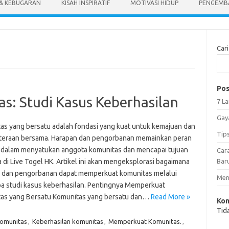
 & KEBUGARAN
KISAH INSPIRATIF
MOTIVASI HIDUP
PENGEMBA
Cari
Pos
: Studi Kasus Keberhasilan
7 L
Gay
as yang bersatu adalah fondasi yang kuat untuk kemajuan dan
Tip
teraan bersama. Harapan dan pengorbanan memainkan peran
 dalam menyatukan anggota komunitas dan mencapai tujuan
Car
 di Live Togel HK. Artikel ini akan mengeksplorasi bagaimana
Bar
 dan pengorbanan dapat memperkuat komunitas melalui
Meng
a studi kasus keberhasilan. Pentingnya Memperkuat
as yang Bersatu Komunitas yang bersatu dan…
Read More »
Kom
Tid
omunitas
,
Keberhasilan komunitas
,
Memperkuat Komunitas.
,