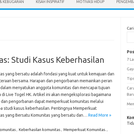
 & KEBUGARAN
KISAH INSPIRATIF
MOTIVASI HIDUP
PENGEMBA
Cari
Pos
: Studi Kasus Keberhasilan
7 L
Gay
as yang bersatu adalah fondasi yang kuat untuk kemajuan dan
Tip
teraan bersama. Harapan dan pengorbanan memainkan peran
 dalam menyatukan anggota komunitas dan mencapai tujuan
Car
 di Live Togel HK. Artikel ini akan mengeksplorasi bagaimana
Bar
 dan pengorbanan dapat memperkuat komunitas melalui
Meng
a studi kasus keberhasilan. Pentingnya Memperkuat
as yang Bersatu Komunitas yang bersatu dan…
Read More »
Kom
Tid
omunitas
,
Keberhasilan komunitas
,
Memperkuat Komunitas.
,