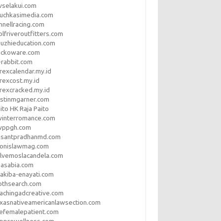
vselakui.com
uchkasimedia.com
nnellracing.com
lfriveroutfitters.com
uzhieducation.com
eckoware.com
rabbit.com
rexcalendar.my.id
rexcost.my.id
rexcracked.my.id
stinmgarner.com
ito HK Raja Paito
winterromance.com
wppgh.com
asantpradhanmd.com
ronislawmag.com
lvemoslacandela.com
easabia.com
akiba-enayati.com
othsearch.com
achingadcreative.com
xasnativeamericanlawsection.com
efemalepatient.com