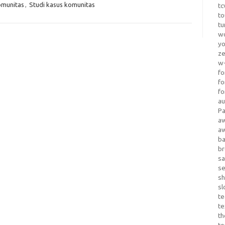
omunitas
,
Studi kasus komunitas
tc
to
tu
wo
yo
z
w-
fo
fo
fo
au
Pa
a
a
b
b
sa
s
sh
sl
te
te
th