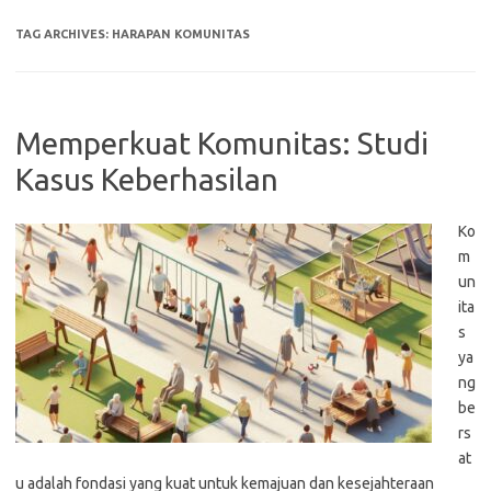
TAG ARCHIVES:
HARAPAN KOMUNITAS
Memperkuat Komunitas: Studi
Kasus Keberhasilan
Ko
m
un
ita
s
ya
ng
be
rs
at
u adalah fondasi yang kuat untuk kemajuan dan kesejahteraan