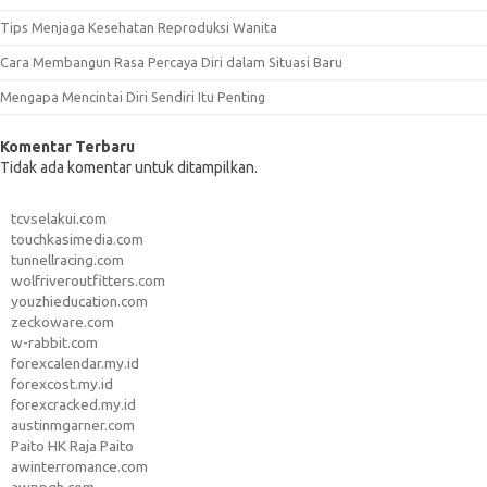
Tips Menjaga Kesehatan Reproduksi Wanita
Cara Membangun Rasa Percaya Diri dalam Situasi Baru
Mengapa Mencintai Diri Sendiri Itu Penting
Komentar Terbaru
Tidak ada komentar untuk ditampilkan.
tcvselakui.com
touchkasimedia.com
tunnellracing.com
wolfriveroutfitters.com
youzhieducation.com
zeckoware.com
w-rabbit.com
forexcalendar.my.id
forexcost.my.id
forexcracked.my.id
austinmgarner.com
Paito HK Raja Paito
awinterromance.com