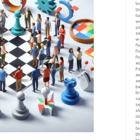
tc
to
tu
wo
yo
z
w-
fo
fo
fo
au
Pa
a
a
b
b
sa
s
sh
sl
te
te
th