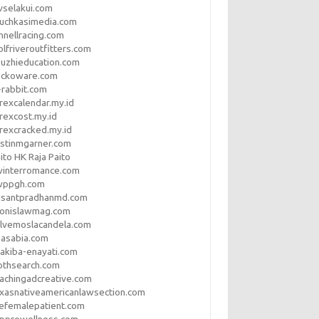
vselakui.com
uchkasimedia.com
nnellracing.com
lfriveroutfitters.com
uzhieducation.com
eckoware.com
rabbit.com
rexcalendar.my.id
rexcost.my.id
rexcracked.my.id
stinmgarner.com
ito HK Raja Paito
winterromance.com
wppgh.com
asantpradhanmd.com
ronislawmag.com
lvemoslacandela.com
easabia.com
akiba-enayati.com
othsearch.com
achingadcreative.com
xasnativeamericanlawsection.com
efemalepatient.com