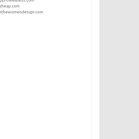
opprowellness.com
pcheap.com
ethewomendesign.com