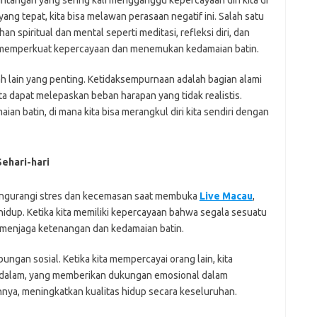
ntangan yang sering kali mengganggu kepercayaan diri kita di
yang tepat, kita bisa melawan perasaan negatif ini. Salah satu
 spiritual dan mental seperti meditasi, refleksi diri, dan
ntu memperkuat kepercayaan dan menemukan kedamaian batin.
 lain yang penting. Ketidaksempurnaan adalah bagian alami
a dapat melepaskan beban harapan yang tidak realistis.
n batin, di mana kita bisa merangkul diri kita sendiri dengan
ehari-hari
ngurangi stres dan kecemasan saat membuka
Live Macau
,
idup. Ketika kita memiliki kepercayaan bahwa segala sesuatu
u menjaga ketenangan dan kedamaian batin.
ngan sosial. Ketika kita mempercayai orang lain, kita
endalam, yang memberikan dukungan emosional dalam
annya, meningkatkan kualitas hidup secara keseluruhan.