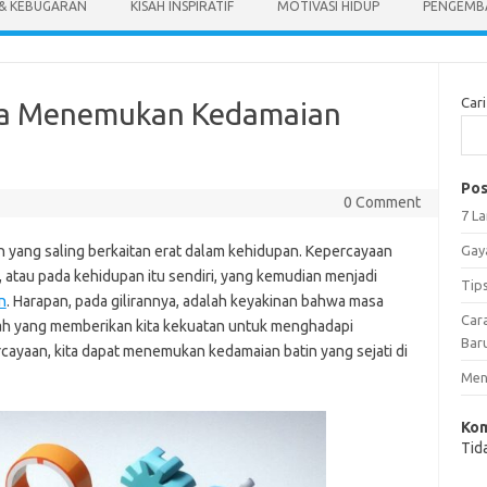
 & KEBUGARAN
KISAH INSPIRATIF
MOTIVASI HIDUP
PENGEMBA
Cari
ra Menemukan Kedamaian
Pos
0 Comment
7 L
 yang saling berkaitan erat dalam kehidupan. Kepercayaan
Gay
n, atau pada kehidupan itu sendiri, yang kemudian menjadi
Tip
n
. Harapan, pada gilirannya, adalah keyakinan bahwa masa
Car
ah yang memberikan kita kekuatan untuk menghadapi
Bar
yaan, kita dapat menemukan kedamaian batin yang sejati di
Meng
Kom
Tid