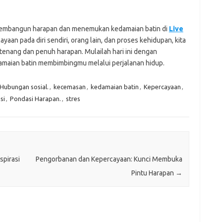
membangun harapan dan menemukan kedamaian batin di
Live
an pada diri sendiri, orang lain, dan proses kehidupan, kita
enang dan penuh harapan. Mulailah hari ini dengan
damaian batin membimbingmu melalui perjalanan hidup.
Hubungan sosial.
,
kecemasan
,
kedamaian batin
,
Kepercayaan
,
si
,
Pondasi Harapan.
,
stres
pirasi
Pengorbanan dan Kepercayaan: Kunci Membuka
Pintu Harapan
→