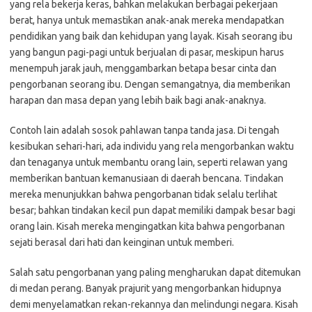
yang rela bekerja keras, bahkan melakukan berbagai pekerjaan
berat, hanya untuk memastikan anak-anak mereka mendapatkan
pendidikan yang baik dan kehidupan yang layak. Kisah seorang ibu
yang bangun pagi-pagi untuk berjualan di pasar, meskipun harus
menempuh jarak jauh, menggambarkan betapa besar cinta dan
pengorbanan seorang ibu. Dengan semangatnya, dia memberikan
harapan dan masa depan yang lebih baik bagi anak-anaknya.
Contoh lain adalah sosok pahlawan tanpa tanda jasa. Di tengah
kesibukan sehari-hari, ada individu yang rela mengorbankan waktu
dan tenaganya untuk membantu orang lain, seperti relawan yang
memberikan bantuan kemanusiaan di daerah bencana. Tindakan
mereka menunjukkan bahwa pengorbanan tidak selalu terlihat
besar; bahkan tindakan kecil pun dapat memiliki dampak besar bagi
orang lain. Kisah mereka mengingatkan kita bahwa pengorbanan
sejati berasal dari hati dan keinginan untuk memberi.
Salah satu pengorbanan yang paling mengharukan dapat ditemukan
di medan perang. Banyak prajurit yang mengorbankan hidupnya
demi menyelamatkan rekan-rekannya dan melindungi negara. Kisah