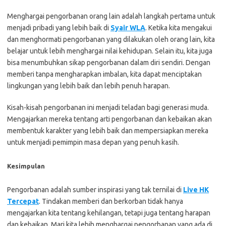
Menghargai pengorbanan orang lain adalah langkah pertama untuk
menjadi pribadi yang lebih baik di
Syair WLA
. Ketika kita mengakui
dan menghormati pengorbanan yang dilakukan oleh orang lain, kita
belajar untuk lebih menghargai nilai kehidupan. Selain itu, kita juga
bisa menumbuhkan sikap pengorbanan dalam diri sendiri. Dengan
memberi tanpa mengharapkan imbalan, kita dapat menciptakan
lingkungan yang lebih baik dan lebih penuh harapan.
Kisah-kisah pengorbanan ini menjadi teladan bagi generasi muda.
Mengajarkan mereka tentang arti pengorbanan dan kebaikan akan
membentuk karakter yang lebih baik dan mempersiapkan mereka
untuk menjadi pemimpin masa depan yang penuh kasih.
Kesimpulan
Pengorbanan adalah sumber inspirasi yang tak ternilai di
Live HK
Tercepat
. Tindakan memberi dan berkorban tidak hanya
mengajarkan kita tentang kehilangan, tetapi juga tentang harapan
dan kebaikan. Mari kita lebih menghargai pengorbanan yang ada di