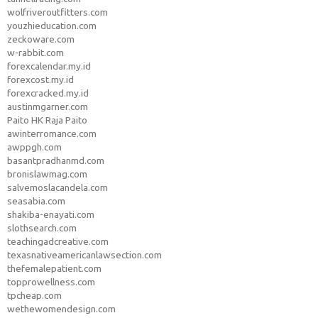
wolfriveroutfitters.com
youzhieducation.com
zeckoware.com
w-rabbit.com
forexcalendar.my.id
forexcost.my.id
forexcracked.my.id
austinmgarner.com
Paito HK Raja Paito
awinterromance.com
awppgh.com
basantpradhanmd.com
bronislawmag.com
salvemoslacandela.com
seasabia.com
shakiba-enayati.com
slothsearch.com
teachingadcreative.com
texasnativeamericanlawsection.com
thefemalepatient.com
topprowellness.com
tpcheap.com
wethewomendesign.com