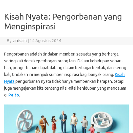
Kisah Nyata: Pengorbanan yang
Menginspirasi
By
virdsam
|
14 Agustus 2024
Pengorbanan adalah tindakan memberi sesuatu yang berharga,
sering kali demi kepentingan orang lain. Dalam kehidupan sehari-
hari, pengorbanan dapat datang dalam berbagai bentuk, dan sering
kali, tindakan ini menjadi sumber inspirasi bagi banyak orang.
Kisah
Nyata
pengorbanan nyata tidak hanya memberikan harapan, tetapi
juga mengajarkan kita tentang nilai-nilai kehidupan yang mendalam
di
Paito
.