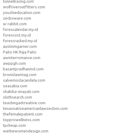
tunnellracing.com
wolfriveroutfitters.com
youzhieducation.com
zeckoware.com
w-rabbit.com
forexcalendar.my.id
forexcost.my.id
forexcracked.my.id
austinmgarner.com
Paito HK Raja Paito
awinterromance.com
awppgh.com
basantpradhanmd.com
bronislawmag.com
salvemoslacandela.com
seasabia.com
shakiba-enayati.com
slothsearch.com
teachingadcreative.com
texasnativeamericanlawsection.com
thefemalepatient.com
topprowellness.com
tpcheap.com
wethewomendesign.com