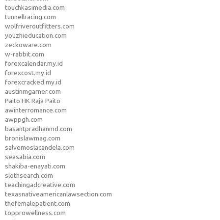
touchkasimedia.com
tunnellracing.com
wolfriveroutfitters.com
youzhieducation.com
zeckoware.com
w-rabbit.com
forexcalendar.my.id
forexcost.my.id
forexcracked.my.id
austinmgarner.com
Paito HK Raja Paito
awinterromance.com
awppgh.com
basantpradhanmd.com
bronislawmag.com
salvemoslacandela.com
seasabia.com
shakiba-enayati.com
slothsearch.com
teachingadcreative.com
texasnativeamericanlawsection.com
thefemalepatient.com
topprowellness.com