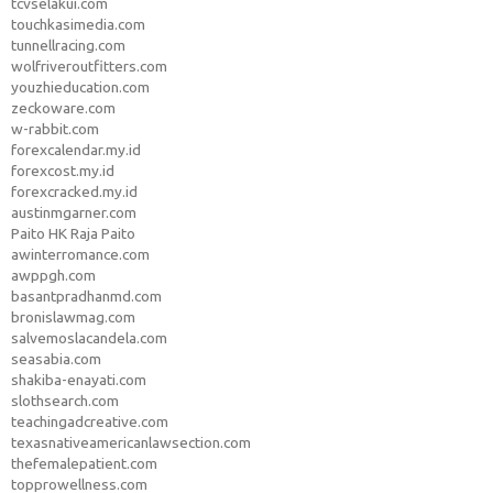
tcvselakui.com
touchkasimedia.com
tunnellracing.com
wolfriveroutfitters.com
youzhieducation.com
zeckoware.com
w-rabbit.com
forexcalendar.my.id
forexcost.my.id
forexcracked.my.id
austinmgarner.com
Paito HK Raja Paito
awinterromance.com
awppgh.com
basantpradhanmd.com
bronislawmag.com
salvemoslacandela.com
seasabia.com
shakiba-enayati.com
slothsearch.com
teachingadcreative.com
texasnativeamericanlawsection.com
thefemalepatient.com
topprowellness.com