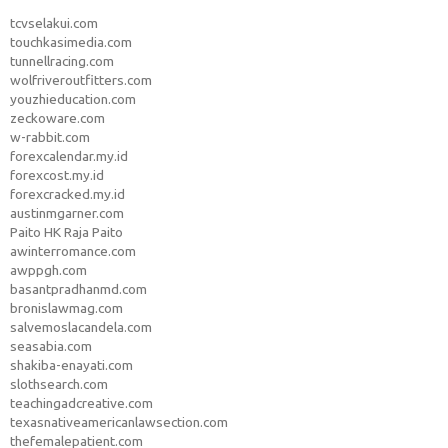
tcvselakui.com
touchkasimedia.com
tunnellracing.com
wolfriveroutfitters.com
youzhieducation.com
zeckoware.com
w-rabbit.com
forexcalendar.my.id
forexcost.my.id
forexcracked.my.id
austinmgarner.com
Paito HK Raja Paito
awinterromance.com
awppgh.com
basantpradhanmd.com
bronislawmag.com
salvemoslacandela.com
seasabia.com
shakiba-enayati.com
slothsearch.com
teachingadcreative.com
texasnativeamericanlawsection.com
thefemalepatient.com