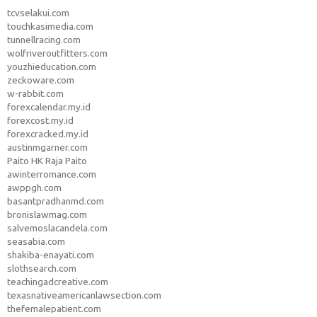
tcvselakui.com
touchkasimedia.com
tunnellracing.com
wolfriveroutfitters.com
youzhieducation.com
zeckoware.com
w-rabbit.com
forexcalendar.my.id
forexcost.my.id
forexcracked.my.id
austinmgarner.com
Paito HK Raja Paito
awinterromance.com
awppgh.com
basantpradhanmd.com
bronislawmag.com
salvemoslacandela.com
seasabia.com
shakiba-enayati.com
slothsearch.com
teachingadcreative.com
texasnativeamericanlawsection.com
thefemalepatient.com