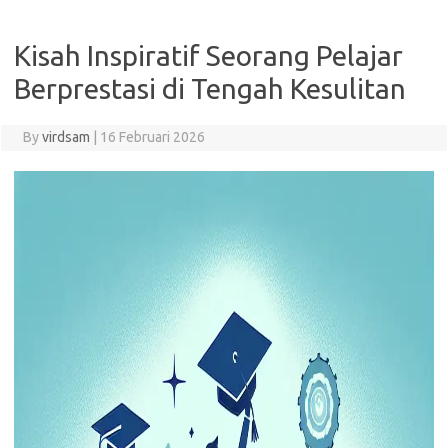
Kisah Inspiratif Seorang Pelajar
Berprestasi di Tengah Kesulitan
By
virdsam
|
16 Februari 2026