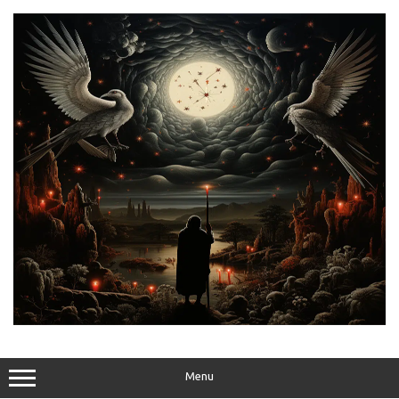
Skip
to
content
Menu