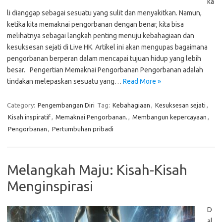
ka
li dianggap sebagai sesuatu yang sulit dan menyakitkan. Namun,
ketika kita memaknai pengorbanan dengan benar, kita bisa
melihatnya sebagai langkah penting menuju kebahagiaan dan
kesuksesan sejati di Live HK. Artikel ini akan mengupas bagaimana
pengorbanan berperan dalam mencapai tujuan hidup yang lebih
besar. Pengertian Memaknai Pengorbanan Pengorbanan adalah
tindakan melepaskan sesuatu yang…
Read More »
Category:
Pengembangan Diri
Tag:
Kebahagiaan
,
Kesuksesan sejati
,
Kisah inspiratif
,
Memaknai Pengorbanan.
,
Membangun kepercayaan
,
Pengorbanan
,
Pertumbuhan pribadi
Melangkah Maju: Kisah-Kisah
Menginspirasi
D
al