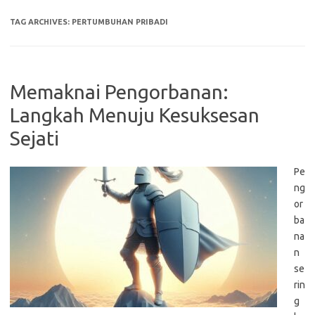
TAG ARCHIVES:
PERTUMBUHAN PRIBADI
Memaknai Pengorbanan:
Langkah Menuju Kesuksesan
Sejati
Pe
ng
or
ba
na
n
se
rin
g