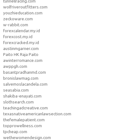
tunnellracing.com
wolfriveroutfitters.com
youzhieducation.com
zeckoware.com
w-rabbit.com
forexcalendar.my.id
forexcost.my.id
forexcracked.my.id
austinmgarner.com
Paito HK Raja Paito
awinterromance.com
awppgh.com
basantpradhanmd.com
bronislawmag.com
salvemoslacandela.com
seasabia.com
shakiba-enayati.com
slothsearch.com
teachingadcreative.com
texasnativeamericanlawsection.com
thefemalepatient.com
topprowellness.com
tpcheap.com
wethewomendesign.com