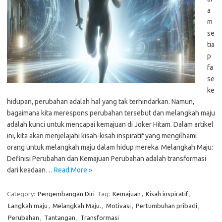
a
m
se
tia
p
fa
se
ke
hidupan, perubahan adalah hal yang tak terhindarkan. Namun,
bagaimana kita merespons perubahan tersebut dan melangkah maju
adalah kunci untuk mencapai kemajuan di Joker Hitam. Dalam artikel
ini, kita akan menjelajahi kisah-kisah inspiratif yang mengilhami
orang untuk melangkah maju dalam hidup mereka. Melangkah Maju:
Definisi Perubahan dan Kemajuan Perubahan adalah transformasi
dari keadaan…
Read More »
Category:
Pengembangan Diri
Tag:
Kemajuan
,
Kisah inspiratif
,
Langkah maju
,
Melangkah Maju.
,
Motivasi
,
Pertumbuhan pribadi
,
Perubahan
,
Tantangan
,
Transformasi