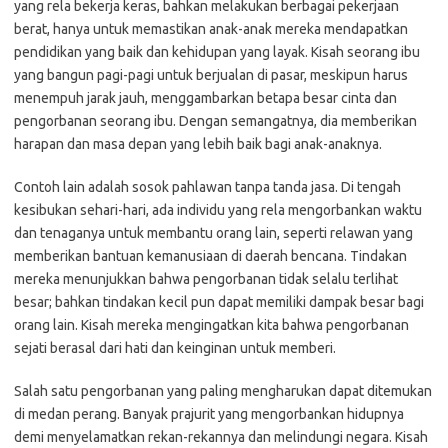
yang rela bekerja keras, bahkan melakukan berbagai pekerjaan
berat, hanya untuk memastikan anak-anak mereka mendapatkan
pendidikan yang baik dan kehidupan yang layak. Kisah seorang ibu
yang bangun pagi-pagi untuk berjualan di pasar, meskipun harus
menempuh jarak jauh, menggambarkan betapa besar cinta dan
pengorbanan seorang ibu. Dengan semangatnya, dia memberikan
harapan dan masa depan yang lebih baik bagi anak-anaknya.
Contoh lain adalah sosok pahlawan tanpa tanda jasa. Di tengah
kesibukan sehari-hari, ada individu yang rela mengorbankan waktu
dan tenaganya untuk membantu orang lain, seperti relawan yang
memberikan bantuan kemanusiaan di daerah bencana. Tindakan
mereka menunjukkan bahwa pengorbanan tidak selalu terlihat
besar; bahkan tindakan kecil pun dapat memiliki dampak besar bagi
orang lain. Kisah mereka mengingatkan kita bahwa pengorbanan
sejati berasal dari hati dan keinginan untuk memberi.
Salah satu pengorbanan yang paling mengharukan dapat ditemukan
di medan perang. Banyak prajurit yang mengorbankan hidupnya
demi menyelamatkan rekan-rekannya dan melindungi negara. Kisah