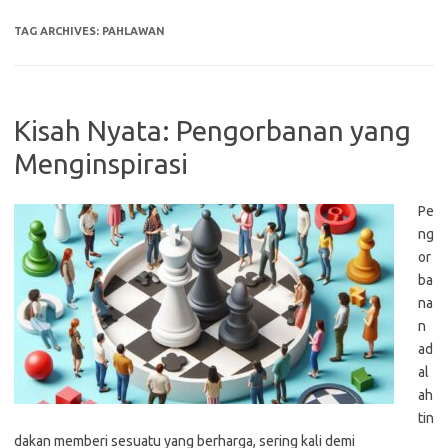
TAG ARCHIVES:
PAHLAWAN
Kisah Nyata: Pengorbanan yang
Menginspirasi
Pe
ng
or
ba
na
n
ad
al
ah
tin
dakan memberi sesuatu yang berharga, sering kali demi