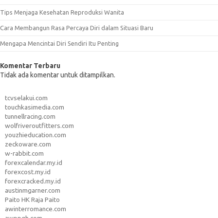
Tips Menjaga Kesehatan Reproduksi Wanita
Cara Membangun Rasa Percaya Diri dalam Situasi Baru
Mengapa Mencintai Diri Sendiri Itu Penting
Komentar Terbaru
Tidak ada komentar untuk ditampilkan.
tcvselakui.com
touchkasimedia.com
tunnellracing.com
wolfriveroutfitters.com
youzhieducation.com
zeckoware.com
w-rabbit.com
forexcalendar.my.id
forexcost.my.id
forexcracked.my.id
austinmgarner.com
Paito HK Raja Paito
awinterromance.com