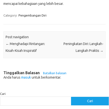
mencapai kebahagiaan yang lebih besar.
Category:
Pengembangan Diri
Post navigation
←
Menghadapi Rintangan:
Peningkatan Diri: Langkah-
Kisah-Kisah Inspiratif
Langkah Praktis
→
Tinggalkan Balasan
Batalkan balasan
Anda harus
masuk
untuk berkomentar.
Cari
Cari