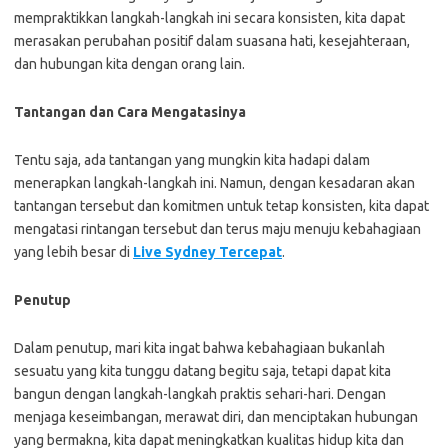
mempraktikkan langkah-langkah ini secara konsisten, kita dapat
merasakan perubahan positif dalam suasana hati, kesejahteraan,
dan hubungan kita dengan orang lain.
Tantangan dan Cara Mengatasinya
Tentu saja, ada tantangan yang mungkin kita hadapi dalam
menerapkan langkah-langkah ini. Namun, dengan kesadaran akan
tantangan tersebut dan komitmen untuk tetap konsisten, kita dapat
mengatasi rintangan tersebut dan terus maju menuju kebahagiaan
yang lebih besar di
Live Sydney Tercepat
.
Penutup
Dalam penutup, mari kita ingat bahwa kebahagiaan bukanlah
sesuatu yang kita tunggu datang begitu saja, tetapi dapat kita
bangun dengan langkah-langkah praktis sehari-hari. Dengan
menjaga keseimbangan, merawat diri, dan menciptakan hubungan
yang bermakna, kita dapat meningkatkan kualitas hidup kita dan