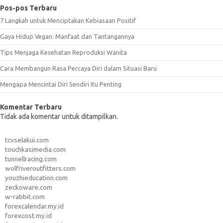
Pos-pos Terbaru
7 Langkah untuk Menciptakan Kebiasaan Positif
Gaya Hidup Vegan: Manfaat dan Tantangannya
Tips Menjaga Kesehatan Reproduksi Wanita
Cara Membangun Rasa Percaya Diri dalam Situasi Baru
Mengapa Mencintai Diri Sendiri Itu Penting
Komentar Terbaru
Tidak ada komentar untuk ditampilkan.
tcvselakui.com
touchkasimedia.com
tunnellracing.com
wolfriveroutfitters.com
youzhieducation.com
zeckoware.com
w-rabbit.com
forexcalendar.my.id
forexcost.my.id