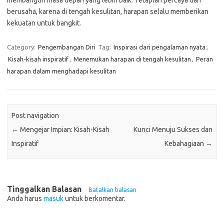
membangun masa depan yang lebih baik. Tetaplah percaya dan
berusaha, karena di tengah kesulitan, harapan selalu memberikan
kekuatan untuk bangkit.
Category:
Pengembangan Diri
Tag:
Inspirasi dari pengalaman nyata
,
Kisah-kisah inspiratif
,
Menemukan harapan di tengah kesulitan
,
Peran
harapan dalam menghadapi kesulitan
Post navigation
←
Mengejar Impian: Kisah-Kisah
Kunci Menuju Sukses dan
Inspiratif
Kebahagiaan
→
Tinggalkan Balasan
Batalkan balasan
Anda harus
masuk
untuk berkomentar.