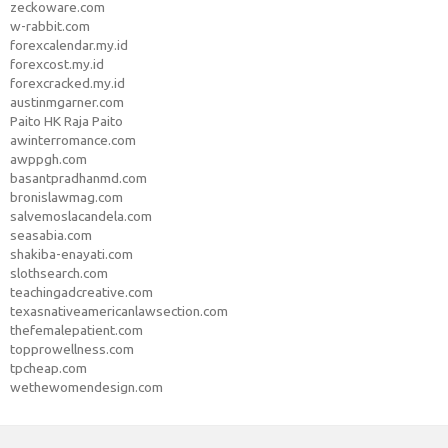
zeckoware.com
w-rabbit.com
forexcalendar.my.id
forexcost.my.id
forexcracked.my.id
austinmgarner.com
Paito HK Raja Paito
awinterromance.com
awppgh.com
basantpradhanmd.com
bronislawmag.com
salvemoslacandela.com
seasabia.com
shakiba-enayati.com
slothsearch.com
teachingadcreative.com
texasnativeamericanlawsection.com
thefemalepatient.com
topprowellness.com
tpcheap.com
wethewomendesign.com