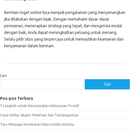
Bermain togel online bisa menjadi pengalaman yang menyenangkan
jika dilakukan dengan bijak. Dengan memahami dasar-dasar
permainan, menerapkan strategi yang tepat, dan mengelola modal
dengan baik, Anda dapat meningkatkan peluang untuk menang.
Selalu pilih situs yang terpercaya untuk memastikan keamanan dan
kenyamanan dalam bermain.
Cari
Cari
Pos-pos Terbaru
7 Langkah untuk Menciptakan Kebiasaan Positif
Gaya Hidup Vegan: Manfaat dan Tantangannya
Tips Menjaga Kesehatan Reproduksi Wanita