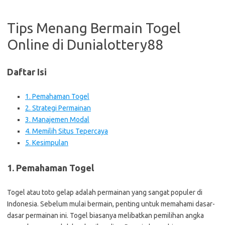
Tips Menang Bermain Togel
Online di Dunialottery88
Daftar Isi
1. Pemahaman Togel
2. Strategi Permainan
3. Manajemen Modal
4. Memilih Situs Tepercaya
5. Kesimpulan
1. Pemahaman Togel
Togel atau toto gelap adalah permainan yang sangat populer di
Indonesia. Sebelum mulai bermain, penting untuk memahami dasar-
dasar permainan ini. Togel biasanya melibatkan pemilihan angka