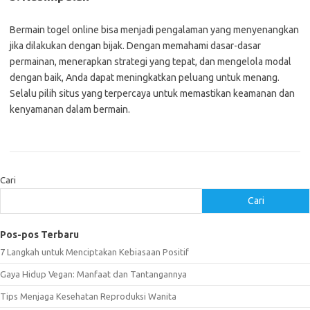
Bermain togel online bisa menjadi pengalaman yang menyenangkan
jika dilakukan dengan bijak. Dengan memahami dasar-dasar
permainan, menerapkan strategi yang tepat, dan mengelola modal
dengan baik, Anda dapat meningkatkan peluang untuk menang.
Selalu pilih situs yang terpercaya untuk memastikan keamanan dan
kenyamanan dalam bermain.
Cari
Cari
Pos-pos Terbaru
7 Langkah untuk Menciptakan Kebiasaan Positif
Gaya Hidup Vegan: Manfaat dan Tantangannya
Tips Menjaga Kesehatan Reproduksi Wanita