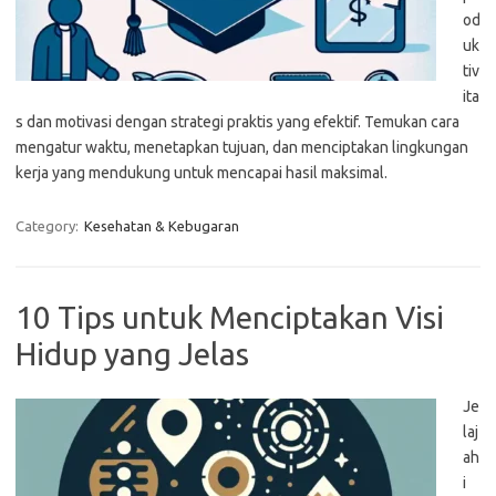
od
uk
tiv
ita
s dan motivasi dengan strategi praktis yang efektif. Temukan cara
mengatur waktu, menetapkan tujuan, dan menciptakan lingkungan
kerja yang mendukung untuk mencapai hasil maksimal.
Category:
Kesehatan & Kebugaran
10 Tips untuk Menciptakan Visi
Hidup yang Jelas
Je
laj
ah
i