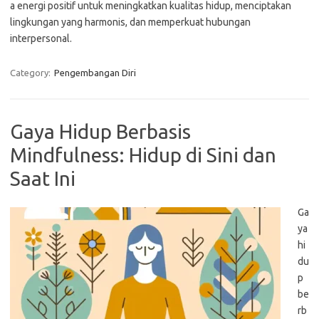
a energi positif untuk meningkatkan kualitas hidup, menciptakan
lingkungan yang harmonis, dan memperkuat hubungan
interpersonal.
Category:
Pengembangan Diri
Gaya Hidup Berbasis
Mindfulness: Hidup di Sini dan
Saat Ini
Ga
ya
hi
du
p
be
rb