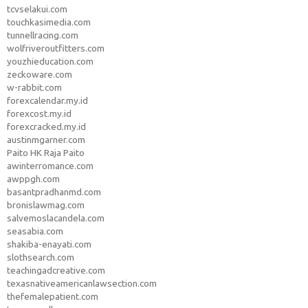
tcvselakui.com
touchkasimedia.com
tunnellracing.com
wolfriveroutfitters.com
youzhieducation.com
zeckoware.com
w-rabbit.com
forexcalendar.my.id
forexcost.my.id
forexcracked.my.id
austinmgarner.com
Paito HK Raja Paito
awinterromance.com
awppgh.com
basantpradhanmd.com
bronislawmag.com
salvemoslacandela.com
seasabia.com
shakiba-enayati.com
slothsearch.com
teachingadcreative.com
texasnativeamericanlawsection.com
thefemalepatient.com