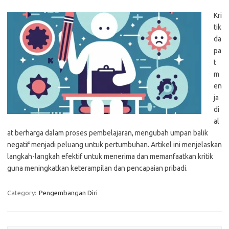
Kri
tik
da
pa
t
m
en
ja
di
al
at berharga dalam proses pembelajaran, mengubah umpan balik
negatif menjadi peluang untuk pertumbuhan. Artikel ini menjelaskan
langkah-langkah efektif untuk menerima dan memanfaatkan kritik
guna meningkatkan keterampilan dan pencapaian pribadi.
Category:
Pengembangan Diri