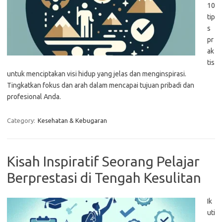
10
tip
s
pr
ak
tis
untuk menciptakan visi hidup yang jelas dan menginspirasi.
Tingkatkan fokus dan arah dalam mencapai tujuan pribadi dan
profesional Anda.
Category:
Kesehatan & Kebugaran
Kisah Inspiratif Seorang Pelajar
Berprestasi di Tengah Kesulitan
Ik
uti