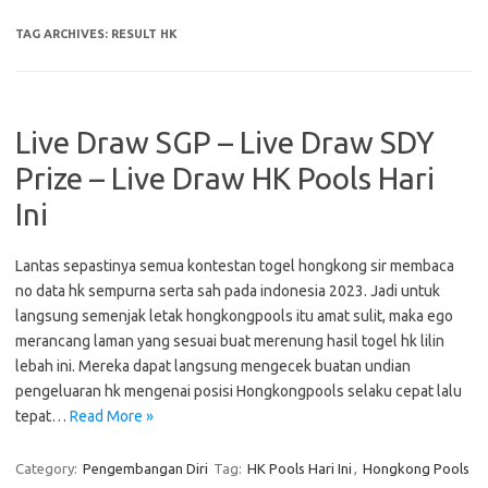
TAG ARCHIVES:
RESULT HK
Live Draw SGP – Live Draw SDY
Prize – Live Draw HK Pools Hari
Ini
Lantas sepastinya semua kontestan togel hongkong sir membaca
no data hk sempurna serta sah pada indonesia 2023. Jadi untuk
langsung semenjak letak hongkongpools itu amat sulit, maka ego
merancang laman yang sesuai buat merenung hasil togel hk lilin
lebah ini. Mereka dapat langsung mengecek buatan undian
pengeluaran hk mengenai posisi Hongkongpools selaku cepat lalu
tepat…
Read More »
Category:
Pengembangan Diri
Tag:
HK Pools Hari Ini
,
Hongkong Pools