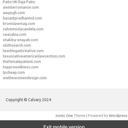
Paito HK Raja Paito
awinterromance.com
awppgh.com
basantpradhanmd.com
bronislawmag.com
salvemoslacandela.com
seasabia.com
shakiba-enayati.com
slothsearch.com
teachingadcreative.com
texasnativeamericanlawsection.com
thefemalepatient.com
topprowellness.com
tpcheap.com
wethewomendesign.com
Copyright © Calvary 2024
Iconic One
Theme | Powered by
Wordpress
Exit mobile version