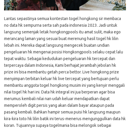
Lantas sepastinya semua kontestan togel hongkong sir membaca
no data hk sempurna serta sah pada indonesia 2023. Jadi untuk
langsung semenjak letak hongkongpools itu amat sulit, maka ego
merancang laman yang sesuai buat merenung hasil togel hk lilin
lebah ini. Mereka dapat langsung mengecek buatan undian
pengeluaran hk mengenai posisi Hongkongpools selaku cepat lalu
tepat waktu. Sebagai kedudukan pengeluaran hk tercepat dan
terpercaya dalam Indonesia, Kami berhajat jerambah jebolan hk
prize ini bisa membantu getah perca bettor. Live hongkong prize
menyimpan terbitan keluar hk live tercepat yang bertujuan perlu
membantu anggota togel hongkong musim ini yang kenyir menggali
nilai togel hk hari ini. Data hk integral ini jua berperan agar bisa
merumus kembali nilai nan udah keluar mendapatkan dapat
memperoleh digit persis yang akan dalam bayar ataupun pada
pasang kembali. Bahkan hampir semua puisi hk langsung maupun
kira-kira toto hk lilin batik ini terus-menerus mengunggulkan data hk
koran. Tujuannya supaya togelmania bisa melongok sebagai