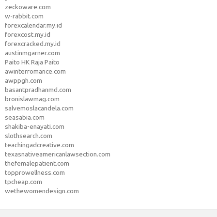
zeckoware.com
w-rabbit.com
forexcalendar.my.id
forexcost.my.id
forexcracked.my.id
austinmgarner.com
Paito HK Raja Paito
awinterromance.com
awppgh.com
basantpradhanmd.com
bronislawmag.com
salvemoslacandela.com
seasabia.com
shakiba-enayati.com
slothsearch.com
teachingadcreative.com
texasnativeamericanlawsection.com
thefemalepatient.com
topprowellness.com
tpcheap.com
wethewomendesign.com