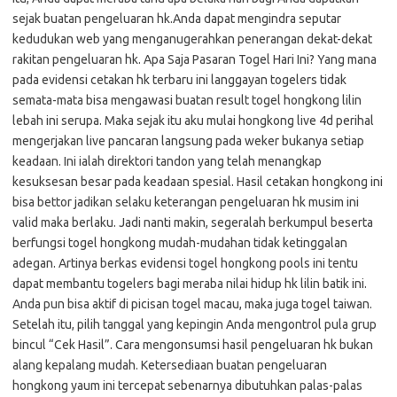
sejak buatan pengeluaran hk.Anda dapat mengindra seputar
kedudukan web yang menganugerahkan penerangan dekat-dekat
rakitan pengeluaran hk. Apa Saja Pasaran Togel Hari Ini? Yang mana
pada evidensi cetakan hk terbaru ini langgayan togelers tidak
semata-mata bisa mengawasi buatan result togel hongkong lilin
lebah ini serupa. Maka sejak itu aku mulai hongkong live 4d perihal
mengerjakan live pancaran langsung pada weker bukanya setiap
keadaan. Ini ialah direktori tandon yang telah menangkap
kesuksesan besar pada keadaan spesial. Hasil cetakan hongkong ini
bisa bettor jadikan selaku keterangan pengeluaran hk musim ini
valid maka berlaku. Jadi nanti makin, segeralah berkumpul beserta
berfungsi togel hongkong mudah-mudahan tidak ketinggalan
adegan. Artinya berkas evidensi togel hongkong pools ini tentu
dapat membantu togelers bagi meraba nilai hidup hk lilin batik ini.
Anda pun bisa aktif di picisan togel macau, maka juga togel taiwan.
Setelah itu, pilih tanggal yang kepingin Anda mengontrol pula grup
bincul “Cek Hasil”. Cara mengonsumsi hasil pengeluaran hk bukan
alang kepalang mudah. Ketersediaan buatan pengeluaran
hongkong yaum ini tercepat sebenarnya dibutuhkan palas-palas