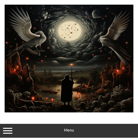
Skip
to
content
Menu