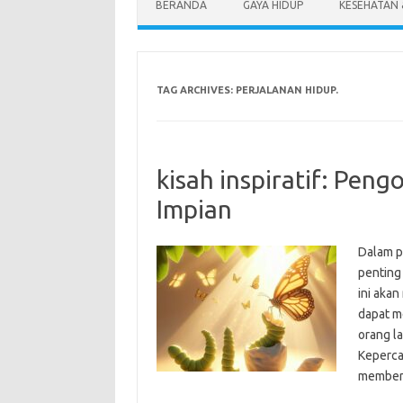
BERANDA
GAYA HIDUP
KESEHATAN
TAG ARCHIVES:
PERJALANAN HIDUP.
kisah inspiratif: Pe
Impian
Dalam p
penting 
ini aka
dapat m
orang l
Kepercay
member