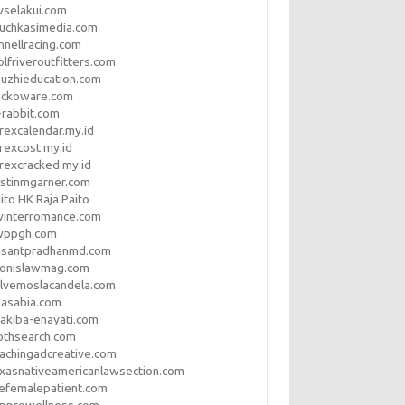
vselakui.com
uchkasimedia.com
nnellracing.com
lfriveroutfitters.com
uzhieducation.com
eckoware.com
rabbit.com
rexcalendar.my.id
rexcost.my.id
rexcracked.my.id
stinmgarner.com
ito HK Raja Paito
winterromance.com
wppgh.com
asantpradhanmd.com
ronislawmag.com
lvemoslacandela.com
easabia.com
akiba-enayati.com
othsearch.com
achingadcreative.com
xasnativeamericanlawsection.com
efemalepatient.com