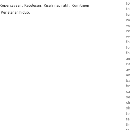
tc
Kepercayaan
,
Ketulusan
,
Kisah inspiratif
,
Komitmen
,
to
,
Perjalanan hidup.
tu
wo
yo
z
w-
fo
fo
fo
au
Pa
a
a
b
b
sa
s
sh
sl
te
te
th