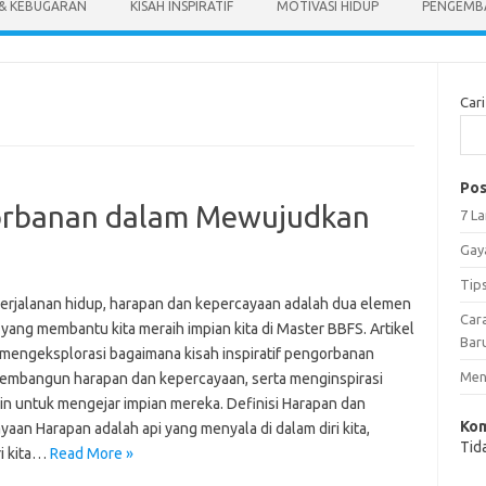
 & KEBUGARAN
KISAH INSPIRATIF
MOTIVASI HIDUP
PENGEMBA
Cari
Pos
ngorbanan dalam Mewujudkan
7 L
Gay
Tip
erjalanan hidup, harapan dan kepercayaan adalah dua elemen
Car
yang membantu kita meraih impian kita di Master BBFS. Artikel
Bar
n mengeksplorasi bagaimana kisah inspiratif pengorbanan
Meng
embangun harapan dan kepercayaan, serta menginspirasi
ain untuk mengejar impian mereka. Definisi Harapan dan
Kom
aan Harapan adalah api yang menyala di dalam diri kita,
Tid
i kita…
Read More »