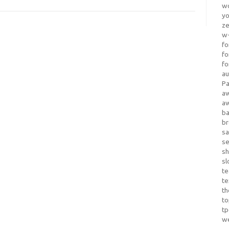
wo
yo
z
w-
fo
fo
fo
au
Pa
a
a
b
b
sa
s
sh
sl
te
te
th
t
t
w