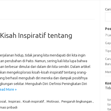
Cari
Pos
Kisah Inspiratif tentang
7 L
Gay
Tip
rjalanan hidup, tidak jarang kita mendapati diri kita ingin
Car
n perubahan di Paito. Namun, sering kali kita lupa bahwa
Bar
n terbesar dimulai dari dalam diri kita sendiri. Dalam artikel
Meng
a akan mengeksplorasi kisah-kisah inspiratif tentang orang-
ang berhasil mengubah diri mereka dan dampak positifnya
Kom
gkungan sekitar. Mengubah Diri: Definisi Peningkatan Diri
Tid
ead More »
tc
sial
,
Inspirasi
,
Kisah inspiratif
,
Motivasi
,
Pengaruh lingkungan.
,
to
masi pribadi
tu