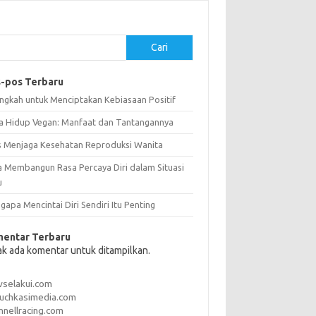
Cari
-pos Terbaru
angkah untuk Menciptakan Kebiasaan Positif
a Hidup Vegan: Manfaat dan Tantangannya
s Menjaga Kesehatan Reproduksi Wanita
a Membangun Rasa Percaya Diri dalam Situasi
u
apa Mencintai Diri Sendiri Itu Penting
entar Terbaru
ak ada komentar untuk ditampilkan.
vselakui.com
uchkasimedia.com
nnellracing.com