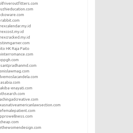
lfriveroutfitters.com
uzhieducation.com
eckoware.com
rabbit.com
rexcalendar.my.id
rexcost.my.id
rexcracked.my.id
stinmgarner.com
ito HK Raja Paito
winterromance.com
wppgh.com
asantpradhanmd.com
ronislawmag.com
lvemoslacandela.com
easabia.com
akiba-enayati.com
othsearch.com
achingadcreative.com
xasnativeamericanlawsection.com
efemalepatient.com
opprowellness.com
pcheap.com
ethewomendesign.com