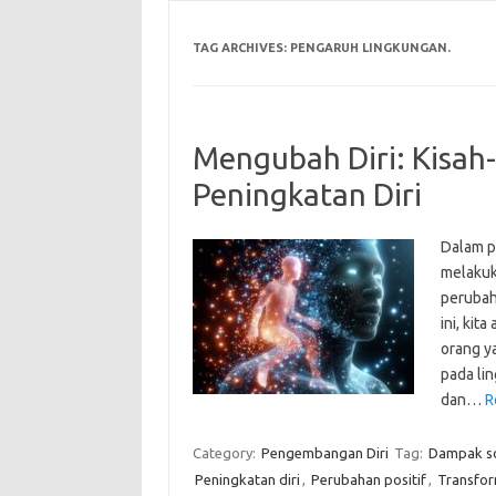
TAG ARCHIVES:
PENGARUH LINGKUNGAN.
Mengubah Diri: Kisah-
Peningkatan Diri
Dalam pe
melakuka
perubaha
ini, kit
orang y
pada lin
dan…
R
Category:
Pengembangan Diri
Tag:
Dampak so
Peningkatan diri
,
Perubahan positif
,
Transfor