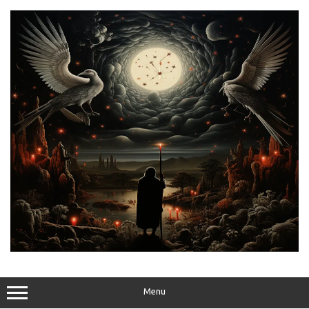
Skip
to
content
Menu