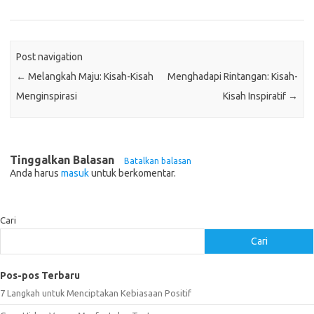
Post navigation
←
Melangkah Maju: Kisah-Kisah
Menghadapi Rintangan: Kisah-
Menginspirasi
Kisah Inspiratif
→
Tinggalkan Balasan
Batalkan balasan
Anda harus
masuk
untuk berkomentar.
Cari
Cari
Pos-pos Terbaru
7 Langkah untuk Menciptakan Kebiasaan Positif