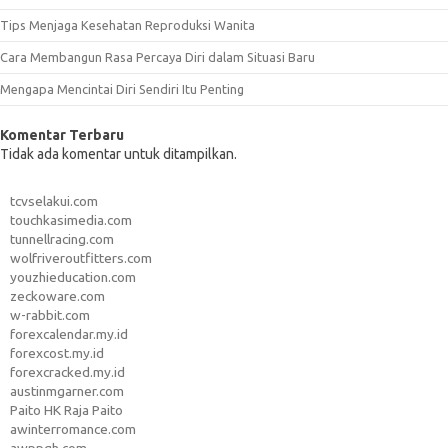
Tips Menjaga Kesehatan Reproduksi Wanita
Cara Membangun Rasa Percaya Diri dalam Situasi Baru
Mengapa Mencintai Diri Sendiri Itu Penting
Komentar Terbaru
Tidak ada komentar untuk ditampilkan.
tcvselakui.com
touchkasimedia.com
tunnellracing.com
wolfriveroutfitters.com
youzhieducation.com
zeckoware.com
w-rabbit.com
forexcalendar.my.id
forexcost.my.id
forexcracked.my.id
austinmgarner.com
Paito HK Raja Paito
awinterromance.com