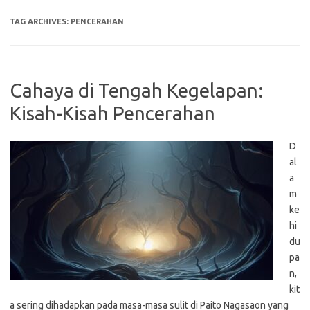
TAG ARCHIVES:
PENCERAHAN
Cahaya di Tengah Kegelapan:
Kisah-Kisah Pencerahan
D
al
a
m
ke
hi
du
pa
n,
kit
a sering dihadapkan pada masa-masa sulit di Paito Nagasaon yang