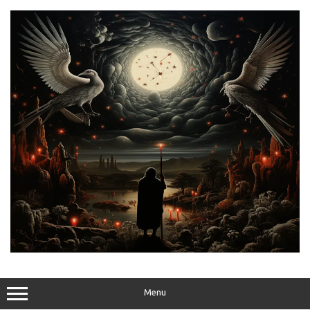
Skip
to
content
Menu