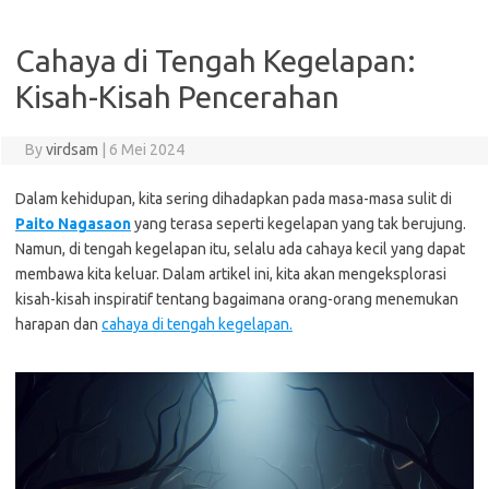
Cahaya di Tengah Kegelapan:
Kisah-Kisah Pencerahan
By
virdsam
|
6 Mei 2024
Dalam kehidupan, kita sering dihadapkan pada masa-masa sulit di
Paito Nagasaon
yang terasa seperti kegelapan yang tak berujung.
Namun, di tengah kegelapan itu, selalu ada cahaya kecil yang dapat
membawa kita keluar. Dalam artikel ini, kita akan mengeksplorasi
kisah-kisah inspiratif tentang bagaimana orang-orang menemukan
harapan dan
cahaya di tengah kegelapan.