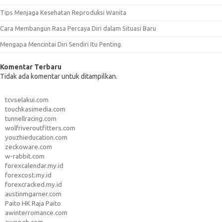
Tips Menjaga Kesehatan Reproduksi Wanita
Cara Membangun Rasa Percaya Diri dalam Situasi Baru
Mengapa Mencintai Diri Sendiri Itu Penting
Komentar Terbaru
Tidak ada komentar untuk ditampilkan.
tcvselakui.com
touchkasimedia.com
tunnellracing.com
wolfriveroutfitters.com
youzhieducation.com
zeckoware.com
w-rabbit.com
forexcalendar.my.id
forexcost.my.id
forexcracked.my.id
austinmgarner.com
Paito HK Raja Paito
awinterromance.com