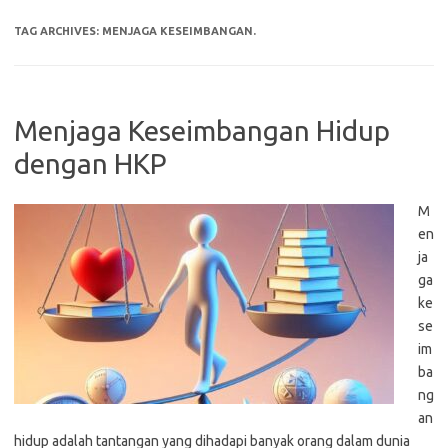
TAG ARCHIVES:
MENJAGA KESEIMBANGAN.
Menjaga Keseimbangan Hidup
dengan HKP
M
en
ja
ga
ke
se
im
ba
ng
an
hidup adalah tantangan yang dihadapi banyak orang dalam dunia