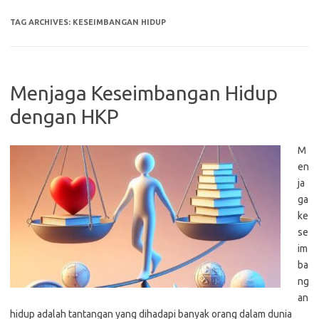
TAG ARCHIVES:
KESEIMBANGAN HIDUP
Menjaga Keseimbangan Hidup
dengan HKP
M
en
ja
ga
ke
se
im
ba
ng
an
hidup adalah tantangan yang dihadapi banyak orang dalam dunia